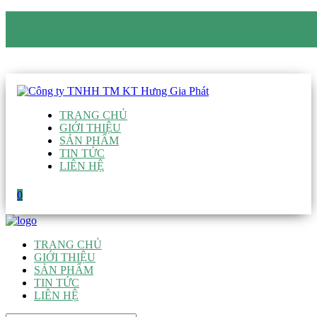
CÔNG TY TNHH TM KT HƯNG GIA PHÁT
Hotline
:
0938 906 663
Email
:
giau@hgpvietnam.com
TRANG CHỦ
GIỚI THIỆU
SẢN PHẨM
TIN TỨC
LIÊN HỆ
0
TRANG CHỦ
GIỚI THIỆU
SẢN PHẨM
TIN TỨC
LIÊN HỆ