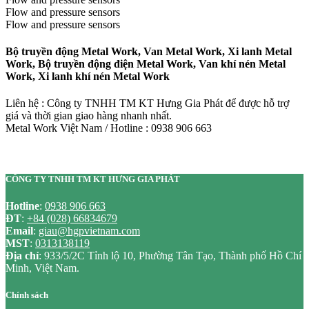
Flow and pressure sensors
Flow and pressure sensors
Bộ truyền động Metal Work, Van Metal Work, Xi lanh Metal
Work, Bộ truyền động điện Metal Work, Van khí nén Metal
Work, Xi lanh khí nén Metal Work
Liên hệ : Công ty TNHH TM KT Hưng Gia Phát để được hỗ trợ
giá và thời gian giao hàng nhanh nhất.
Metal Work Việt Nam / Hotline : 0938 906 663
CÔNG TY TNHH TM KT HƯNG GIA PHÁT
Hotline
:
0938 906 663
ĐT
:
+84 (028) 66834679
Email
:
giau@hgpvietnam.com
MST
:
0313138119
Địa chỉ
: 933/5/2C Tỉnh lộ 10, Phường Tân Tạo, Thành phố Hồ Chí
Minh, Việt Nam.
Chính sách