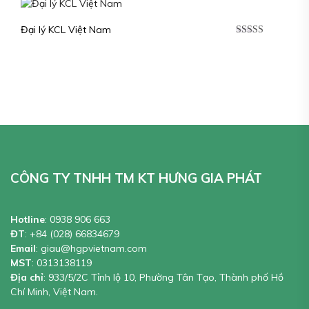
Đại lý KCL Việt Nam
Được xếp
hạng
5.00
5
sao
CÔNG TY TNHH TM KT HƯNG GIA PHÁT
Hotline
:
0938 906 663
ĐT
:
+84 (028) 66834679
Email
:
giau@hgpvietnam.com
MST
:
0313138119
Địa chỉ
: 933/5/2C Tỉnh lộ 10, Phường Tân Tạo, Thành phố Hồ
Chí Minh, Việt Nam.