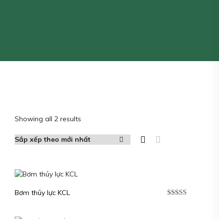
Showing all 2 results
Bơm thủy lực KCL
Được xếp
hạng
5.00
5
sao