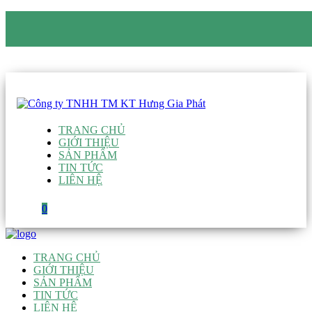
CÔNG TY TNHH TM KT HƯNG GIA PHÁT
Hotline
:
0938 906 663
Email
:
giau@hgpvietnam.com
TRANG CHỦ
GIỚI THIỆU
SẢN PHẨM
TIN TỨC
LIÊN HỆ
0
TRANG CHỦ
GIỚI THIỆU
SẢN PHẨM
TIN TỨC
LIÊN HỆ