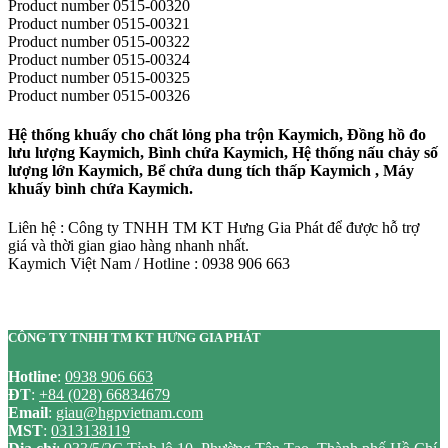
Product number 0515-00320
Product number 0515-00321
Product number 0515-00322
Product number 0515-00324
Product number 0515-00325
Product number 0515-00326
Hệ thống khuấy cho chất lỏng pha trộn Kaymich, Đồng hồ đo
lưu lượng Kaymich, Bình chứa Kaymich, Hệ thống nấu chảy số
lượng lớn Kaymich, Bể chứa dung tích thấp Kaymich , Máy
khuấy bình chứa Kaymich.
Liên hệ : Công ty TNHH TM KT Hưng Gia Phát để được hỗ trợ
giá và thời gian giao hàng nhanh nhất.
Kaymich Việt Nam / Hotline : 0938 906 663
CÔNG TY TNHH TM KT HƯNG GIA PHÁT
Hotline
:
0938 906 663
ĐT
:
+84 (028) 66834679
Email
:
giau@hgpvietnam.com
MST
:
0313138119