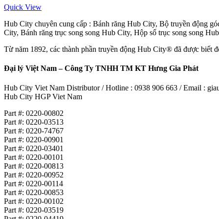
Quick View
Hub City chuyên cung cấp : Bánh răng Hub City, Bộ truyền động góc
City, Bánh răng trục song song Hub City, Hộp số trục song song Hub
Từ năm 1892, các thành phần truyền động Hub City® đã được biết đến 
Đại lý Việt Nam – Công Ty TNHH TM KT Hưng Gia Phát
Hub City Viet Nam Distributor / Hotline : 0938 906 663 / Email : 
Hub City HGP Viet Nam
Part #: 0220-00802
Part #: 0220-03513
Part #: 0220-74767
Part #: 0220-00901
Part #: 0220-03401
Part #: 0220-00101
Part #: 0220-00813
Part #: 0220-00952
Part #: 0220-00114
Part #: 0220-00853
Part #: 0220-00102
Part #: 0220-03519
Part #: 0220-04419