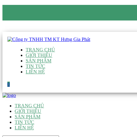
CÔNG TY TNHH TM KT HƯNG GIA PHÁT
Hotline
:
0938 906 663
Email
:
giau@hgpvietnam.com
TRANG CHỦ
GIỚI THIỆU
SẢN PHẨM
TIN TỨC
LIÊN HỆ
0
TRANG CHỦ
GIỚI THIỆU
SẢN PHẨM
TIN TỨC
LIÊN HỆ