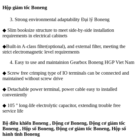
Hộp giảm tốc Boneng
Strong environmental adaptability Đại lý Boneng
◆ Slim booksize structure to meet side-by-side installation
requirements in electrical cabinets
◆Built-in A-class filter(optional), and external filter, meeting the
strict electromagnetic level requirements
Easy to use and maintainion Gearbox Boneng HGP Viet Nam
◆ Screw free crimping type of IO terminals can be connected and
maintained without screw drive
◆ Detachable power terminal, power cable easy to installed
conveniently
◆ 105 ° long-life electrolytic capacitor, extending trouble free
service life
Bộ điều khiển Boneng , Động cơ Boneng, Động cơ giảm tốc
Boneng , Hộp số Boneng, Động cơ giảm tốc Boneng, Hộp số
hành tinh Boneng