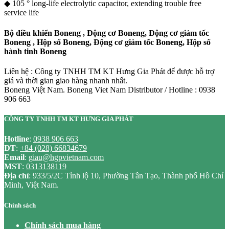
◆ 105 ° long-life electrolytic capacitor, extending trouble free
service life
Bộ điều khiển Boneng , Động cơ Boneng, Động cơ giảm tốc
Boneng , Hộp số Boneng, Động cơ giảm tốc Boneng, Hộp số
hành tinh Boneng
Liên hệ : Công ty TNHH TM KT Hưng Gia Phát để được hỗ trợ
giá và thời gian giao hàng nhanh nhất.
Boneng Việt Nam. Boneng Viet Nam Distributor / Hotline : 0938
906 663
CÔNG TY TNHH TM KT HƯNG GIA PHÁT
Hotline
:
0938 906 663
ĐT
:
+84 (028) 66834679
Email
:
giau@hgpvietnam.com
MST
:
0313138119
Địa chỉ
: 933/5/2C Tỉnh lộ 10, Phường Tân Tạo, Thành phố Hồ Chí
Minh, Việt Nam.
Chính sách
Chính sách mua hàng