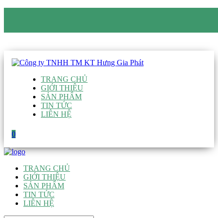
CÔNG TY TNHH TM KT HƯNG GIA PHÁT
Hotline
:
0938 906 663
Email
:
giau@hgpvietnam.com
TRANG CHỦ
GIỚI THIỆU
SẢN PHẨM
TIN TỨC
LIÊN HỆ
0
TRANG CHỦ
GIỚI THIỆU
SẢN PHẨM
TIN TỨC
LIÊN HỆ