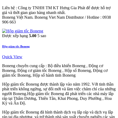
Liên hệ : Công ty TNHH TM KT Hưng Gia Phát để được hỗ trợ
giá và thời gian giao hàng nhanh nhất.
Boneng Việt Nam. Boneng Viet Nam Distributor / Hotline : 0938
906 663
Được xếp hạng
5.00
5 sao
Hộp giảm tốc Boneng
Quick View
Boneng chuyên cung cấp : Bộ điều khiển Boneng , Động cơ
Boneng, Động cơ giảm tốc Boneng , Hộp số Boneng, Động cơ
giảm tốc Boneng, Hộp số hành tinh Boneng
Hộp giảm tốc Boneng được thành lập vào năm 1992. Với tinh thần
phát triển không ngừng, sự đổi mới và làm việc chăm chỉ của những
người Boneng.Hộp giảm tốc Boneng đã phát triển các nhà máy lắp
ráp tại Thẩm Dương, Thiên Tân, Khai Phong, Duy Phường , Hoa
Kỳ và Ấn Độ.
Hộp giảm tốc Boneng đã hình thành dịch vụ lắp ráp và dịch vụ lắp
ráp tại địa phương, và trở thành nhà sản xuất chuyên nghiệp các sản