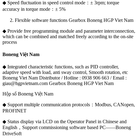
◆ Speed fluctuation in speed control mode：± 3rpm; torque
accuracy in torque mode：± 5%
Flexible software functions Gearbox Boneng HGP Viet Nam
◆ Provide free programming module and parameter interconnection,
which can be combined and matched freely according to the on-site
process
Boneng Việt Nam
◆ Integrated characteristic functions, such as PID controller,
adaptive speed with load, anti sway control, Smooth rotation, etc
Boneng Viet Nam Distributor / Hotline : 0938 906 663 / Email :
giau@hgpvietnam.com Gearbox Boneng HGP Viet Nam
Hộp số Boneng Việt Nam
◆ Support multiple communication protocols：Modbus, CANopen,
PROFINET
◆ Status display via LCD on the Operator Panel in Chinese and
English，Support commissioning software based PC——Boneng
DriveSoft