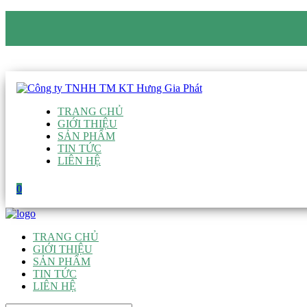
CÔNG TY TNHH TM KT HƯNG GIA PHÁT
Hotline
:
0938 906 663
Email
:
giau@hgpvietnam.com
TRANG CHỦ
GIỚI THIỆU
SẢN PHẨM
TIN TỨC
LIÊN HỆ
0
TRANG CHỦ
GIỚI THIỆU
SẢN PHẨM
TIN TỨC
LIÊN HỆ