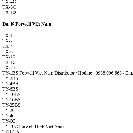
TX-4C
TX-6C
TX-10C
Đại lý Forwell Việt Nam
TX-1
TX-2
TX-4
TX-6
TX-10
TX-16
TX-25
TY-1BS Forwell Viet Nam Distributor / Hotline : 0938 906 663 / E
TY-2BS
TY-4BS
TY-6BS
TY-10BS
TY-16BS
TY-25BS
TY-2C
TY-4C
TY-6C
TY-10C Forwell HGP Viet Nam
TFH-2.5