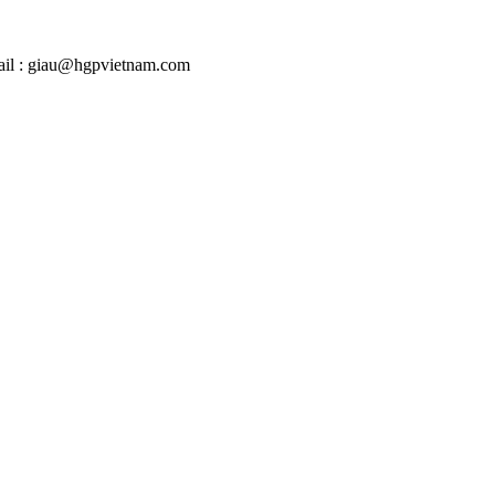
mail : giau@hgpvietnam.com