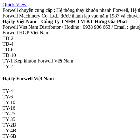
Quick View
Forwell chuyên cung cấp : Hệ thống thay khuôn nhanh Forwell, Hệ t
Forwell Machinery Co. Ltd., được thành lập vào năm 1987 và chuyên
Đại lý Việt Nam – Công Ty TNHH TM KT Hưng Gia Phát
Forwell Viet Nam Distributor / Hotline : 0938 906 663 / Email : gi
Forwell HGP Viet Nam
TD-2
TD-4
TD-6
TD-10
TY-1 Kẹp khuôn Forwell Việt Nam
TY-2
Đại lý Forwell Việt Nam
TY-4
TY-6
TY-10
TY-16
TY-25
TY-35
TY-2B
TY-4B
TY-6B