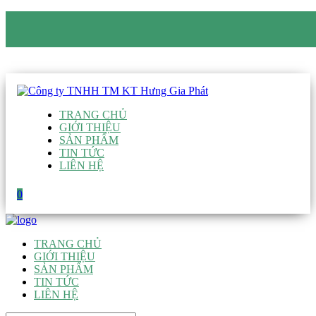
CÔNG TY TNHH TM KT HƯNG GIA PHÁT
Hotline
:
0938 906 663
Email
:
giau@hgpvietnam.com
TRANG CHỦ
GIỚI THIỆU
SẢN PHẨM
TIN TỨC
LIÊN HỆ
0
TRANG CHỦ
GIỚI THIỆU
SẢN PHẨM
TIN TỨC
LIÊN HỆ