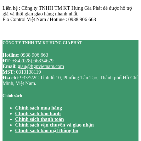
Liên hệ : Công ty TNHH TM KT Hưng Gia Phát để được hỗ trợ
giá và thời gian giao hàng nhanh nhất.
Flo Control Việt Nam / Hotline : 0938 906 663
CÔNG TY TNHH TM KT HƯNG GIA PHÁT
Hotline
:
0938 906 663
ĐT
:
+84 (028) 66834679
Email
:
giau@hgpvietnam.com
MST
:
0313138119
Địa chỉ
: 933/5/2C Tỉnh lộ 10, Phường Tân Tạo, Thành phố Hồ Chí
Minh, Việt Nam.
Chính sách
Chính sách mua hàng
Chính sách bảo hành
Chính sách thanh toán
Chính sách vận chuyển và giao nhận
Chính sách bảo mật thông tin