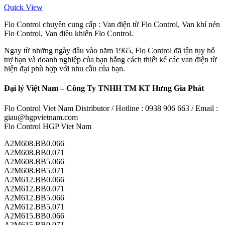
Quick View
Flo Control chuyên cung cấp : Van điện từ Flo Control, Van khí nén
Flo Control, Van điều khiển Flo Control.
Ngay từ những ngày đầu vào năm 1965, Flo Control đã tận tụy hỗ
trợ bạn và doanh nghiệp của bạn bằng cách thiết kế các van điện từ
hiện đại phù hợp với nhu cầu của bạn.
Đại lý Việt Nam – Công Ty TNHH TM KT Hưng Gia Phát
Flo Control Viet Nam Distributor / Hotline : 0938 906 663 / Email :
giau@hgpvietnam.com
Flo Control HGP Viet Nam
A2M608.BB0.066
A2M608.BB0.071
A2M608.BB5.066
A2M608.BB5.071
A2M612.BB0.066
A2M612.BB0.071
A2M612.BB5.066
A2M612.BB5.071
A2M615.BB0.066
A2M615.BB0.071