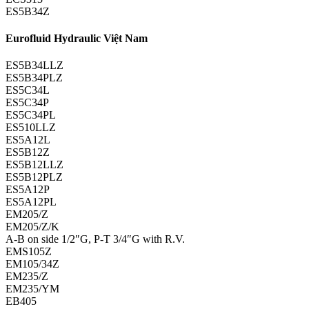
ES5B34Z
Eurofluid Hydraulic Việt Nam
ES5B34LLZ
ES5B34PLZ
ES5C34L
ES5C34P
ES5C34PL
ES510LLZ
ES5A12L
ES5B12Z
ES5B12LLZ
ES5B12PLZ
ES5A12P
ES5A12PL
EM205/Z
EM205/Z/K
A-B on side 1/2″G, P-T 3/4″G with R.V.
EMS105Z
EM105/34Z
EM235/Z
EM235/YM
EB405