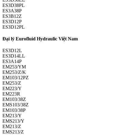
ES3D38PL
ES3A38P
ES3B12Z
ES3D12P
ES3D12PL
Đại lý Eurofluid Hydraulic Việt Nam
ES3D12L
ES3D14LL
ES3A14P
EM253/YM
EM253/Z/K
EM103/12PZ
EM253/Z
EM223/Y
EM223R
EM103/38Z
EMS103/38Z
EM103/38P
EM213/Y
EMS213/Y
EM213/Z
EMS213/Z