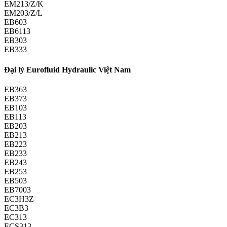
EM213/Z/K
EM203/Z/L
EB603
EB6113
EB303
EB333
Đại lý Eurofluid Hydraulic Việt Nam
EB363
EB373
EB103
EB113
EB203
EB213
EB223
EB233
EB243
EB253
EB503
EB7003
EC3H3Z
EC3B3
EC313
ECS313