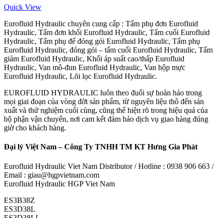
Quick View
Eurofluid Hydraulic chuyên cung cấp : Tấm phụ đơn Eurofluid
Hydraulic, Tấm đơn khối Eurofluid Hydraulic, Tấm cuối Eurofluid
Hydraulic, Tấm phụ để đóng gói Eurofluid Hydraulic, Tấm phụ
Eurofluid Hydraulic, đóng gói – tấm cuối Eurofluid Hydraulic, Tấm
giảm Eurofluid Hydraulic, Khối áp suất cao/thấp Eurofluid
Hydraulic, Van mô-đun Eurofluid Hydraulic, Van hộp mực
Eurofluid Hydraulic, Lõi lọc Eurofluid Hydraulic.
EUROFLUID HYDRAULIC luôn theo đuổi sự hoàn hảo trong
mọi giai đoạn của vòng đời sản phẩm, từ nguyên liệu thô đến sản
xuất và thử nghiệm cuối cùng, cũng thể hiện rõ trong hiệu quả của
bộ phận vận chuyển, nơi cam kết đảm bảo dịch vụ giao hàng đúng
giờ cho khách hàng.
Đại lý Việt Nam – Công Ty TNHH TM KT Hưng Gia Phát
Eurofluid Hydraulic Viet Nam Distributor / Hotline : 0938 906 663 /
Email : giau@hgpvietnam.com
Eurofluid Hydraulic HGP Viet Nam
ES3B38Z
ES3D38L
ES3D38LL