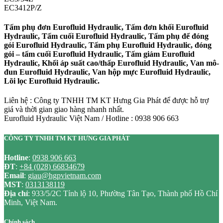
EC3412P/Z
Tấm phụ đơn Eurofluid Hydraulic, Tấm đơn khối Eurofluid
Hydraulic, Tấm cuối Eurofluid Hydraulic, Tấm phụ để đóng
gói Eurofluid Hydraulic, Tấm phụ Eurofluid Hydraulic, đóng
gói – tấm cuối Eurofluid Hydraulic, Tấm giảm Eurofluid
Hydraulic, Khối áp suất cao/thấp Eurofluid Hydraulic, Van mô-
đun Eurofluid Hydraulic, Van hộp mực Eurofluid Hydraulic,
Lõi lọc Eurofluid Hydraulic.
Liên hệ : Công ty TNHH TM KT Hưng Gia Phát để được hỗ trợ
giá và thời gian giao hàng nhanh nhất.
Eurofluid Hydraulic Việt Nam / Hotline : 0938 906 663
CÔNG TY TNHH TM KT HƯNG GIA PHÁT
Hotline
:
0938 906 663
ĐT
:
+84 (028) 66834679
Email
:
giau@hgpvietnam.com
MST
:
0313138119
Địa chỉ
: 933/5/2C Tỉnh lộ 10, Phường Tân Tạo, Thành phố Hồ Chí
Minh, Việt Nam.
Chính sách