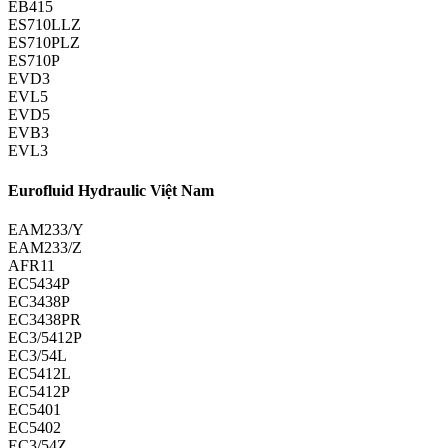
EB415
ES710LLZ
ES710PLZ
ES710P
EVD3
EVL5
EVD5
EVB3
EVL3
Eurofluid Hydraulic Việt Nam
EAM233/Y
EAM233/Z
AFR11
EC5434P
EC3438P
EC3438PR
EC3/5412P
EC3/54L
EC5412L
EC5412P
EC5401
EC5402
EC3/54Z