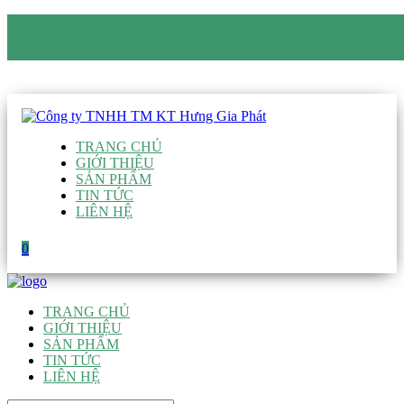
CÔNG TY TNHH TM KT HƯNG GIA PHÁT
Hotline
:
0938 906 663
Email
:
giau@hgpvietnam.com
TRANG CHỦ
GIỚI THIỆU
SẢN PHẨM
TIN TỨC
LIÊN HỆ
0
TRANG CHỦ
GIỚI THIỆU
SẢN PHẨM
TIN TỨC
LIÊN HỆ