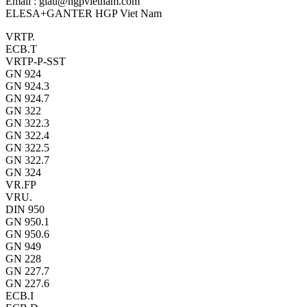
Email : giau@hgpvietnam.com
ELESA+GANTER HGP Viet Nam
VRTP.
ECB.T
VRTP-P-SST
GN 924
GN 924.3
GN 924.7
GN 322
GN 322.3
GN 322.4
GN 322.5
GN 322.7
GN 324
VR.FP
VRU.
DIN 950
GN 950.1
GN 950.6
GN 949
GN 228
GN 227.7
GN 227.6
ECB.I