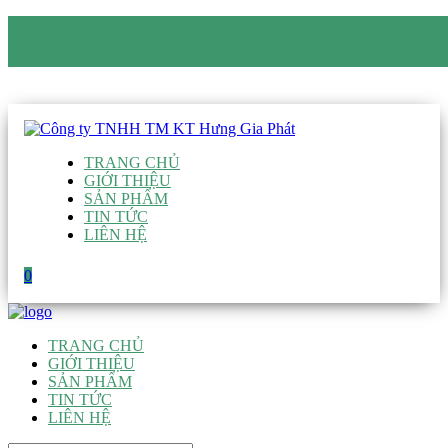
CÔNG TY TNHH TM KT HƯNG GIA PHÁT
Hotline
:
0938 906 663
Email
:
giau@hgpvietnam.com
TRANG CHỦ
GIỚI THIỆU
SẢN PHẨM
TIN TỨC
LIÊN HỆ
0
TRANG CHỦ
GIỚI THIỆU
SẢN PHẨM
TIN TỨC
LIÊN HỆ