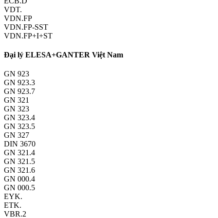
ECB.D
VDT.
VDN.FP
VDN.FP-SST
VDN.FP+I+ST
Đại lý ELESA+GANTER Việt Nam
GN 923
GN 923.3
GN 923.7
GN 321
GN 323
GN 323.4
GN 323.5
GN 327
DIN 3670
GN 321.4
GN 321.5
GN 321.6
GN 000.4
GN 000.5
EYK.
ETK.
VBR.2