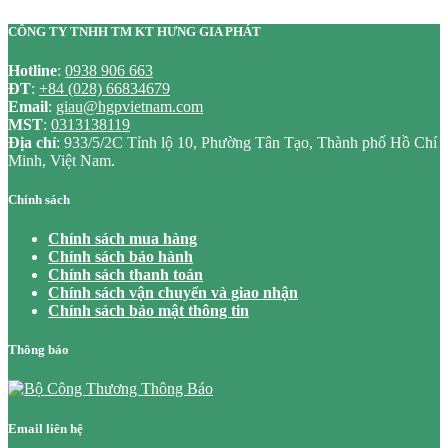
CÔNG TY TNHH TM KT HƯNG GIA PHÁT
Hotline
:
0938 906 663
ĐT
:
+84 (028) 66834679
Email
:
giau@hgpvietnam.com
MST
:
0313138119
Địa chỉ
: 933/5/2C Tỉnh lộ 10, Phường Tân Tạo, Thành phố Hồ Chí
Minh, Việt Nam.
Chính sách
Chính sách mua hàng
Chính sách bảo hành
Chính sách thanh toán
Chính sách vận chuyển và giao nhận
Chính sách bảo mật thông tin
Thông báo
Email liên hệ