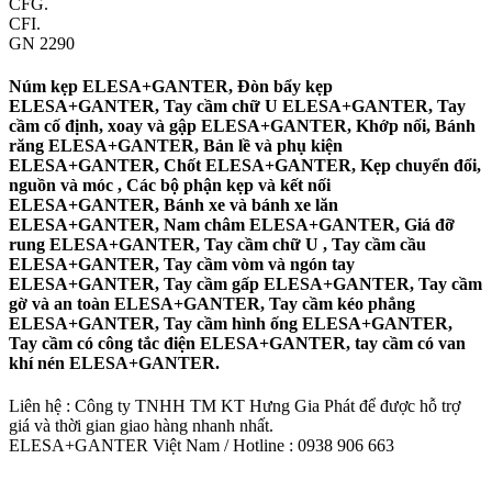
CFG.
CFI.
GN 2290
Núm kẹp ELESA+GANTER, Đòn bẩy kẹp
ELESA+GANTER, Tay cầm chữ U ELESA+GANTER, Tay
cầm cố định, xoay và gập ELESA+GANTER, Khớp nối, Bánh
răng ELESA+GANTER, Bản lề và phụ kiện
ELESA+GANTER, Chốt ELESA+GANTER, Kẹp chuyển đổi,
nguồn và móc , Các bộ phận kẹp và kết nối
ELESA+GANTER, Bánh xe và bánh xe lăn
ELESA+GANTER, Nam châm ELESA+GANTER, Giá đỡ
rung ELESA+GANTER, Tay cầm chữ U , Tay cầm cầu
ELESA+GANTER, Tay cầm vòm và ngón tay
ELESA+GANTER, Tay cầm gấp ELESA+GANTER, Tay cầm
gờ và an toàn ELESA+GANTER, Tay cầm kéo phẳng
ELESA+GANTER, Tay cầm hình ống ELESA+GANTER,
Tay cầm có công tắc điện ELESA+GANTER, tay cầm có van
khí nén ELESA+GANTER.
Liên hệ : Công ty TNHH TM KT Hưng Gia Phát để được hỗ trợ
giá và thời gian giao hàng nhanh nhất.
ELESA+GANTER Việt Nam / Hotline : 0938 906 663