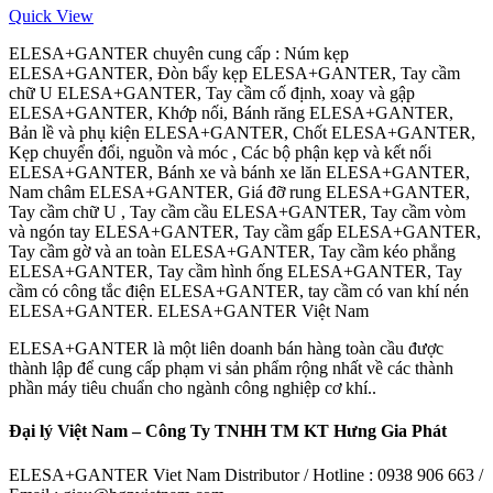
Quick View
ELESA+GANTER chuyên cung cấp : Núm kẹp
ELESA+GANTER, Đòn bẩy kẹp ELESA+GANTER, Tay cầm
chữ U ELESA+GANTER, Tay cầm cố định, xoay và gập
ELESA+GANTER, Khớp nối, Bánh răng ELESA+GANTER,
Bản lề và phụ kiện ELESA+GANTER, Chốt ELESA+GANTER,
Kẹp chuyển đổi, nguồn và móc , Các bộ phận kẹp và kết nối
ELESA+GANTER, Bánh xe và bánh xe lăn ELESA+GANTER,
Nam châm ELESA+GANTER, Giá đỡ rung ELESA+GANTER,
Tay cầm chữ U , Tay cầm cầu ELESA+GANTER, Tay cầm vòm
và ngón tay ELESA+GANTER, Tay cầm gấp ELESA+GANTER,
Tay cầm gờ và an toàn ELESA+GANTER, Tay cầm kéo phẳng
ELESA+GANTER, Tay cầm hình ống ELESA+GANTER, Tay
cầm có công tắc điện ELESA+GANTER, tay cầm có van khí nén
ELESA+GANTER. ELESA+GANTER Việt Nam
ELESA+GANTER là một liên doanh bán hàng toàn cầu được
thành lập để cung cấp phạm vi sản phẩm rộng nhất về các thành
phần máy tiêu chuẩn cho ngành công nghiệp cơ khí..
Đại lý Việt Nam – Công Ty TNHH TM KT Hưng Gia Phát
ELESA+GANTER Viet Nam Distributor / Hotline : 0938 906 663 /