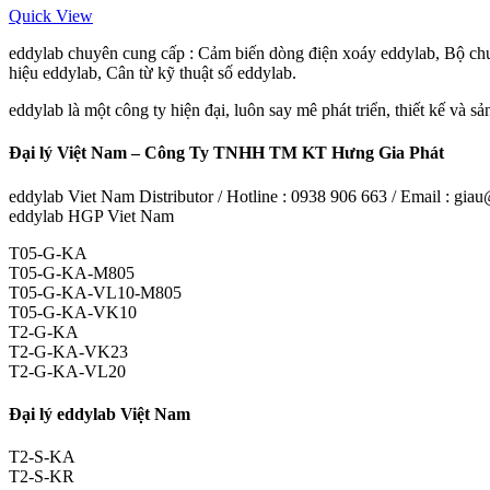
Quick View
eddylab chuyên cung cấp : Cảm biến dòng điện xoáy eddylab, Bộ chu
hiệu eddylab, Cân từ kỹ thuật số eddylab.
eddylab là một công ty hiện đại, luôn say mê phát triển, thiết kế và s
Đại lý Việt Nam – Công Ty TNHH TM KT Hưng Gia Phát
eddylab Viet Nam Distributor / Hotline : 0938 906 663 / Email : g
eddylab HGP Viet Nam
T05-G-KA
T05-G-KA-M805
T05-G-KA-VL10-M805
T05-G-KA-VK10
T2-G-KA
T2-G-KA-VK23
T2-G-KA-VL20
Đại lý eddylab Việt Nam
T2-S-KA
T2-S-KR