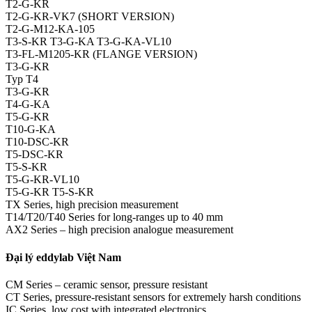
T2-G-KR
T2-G-KR-VK7 (SHORT VERSION)
T2-G-M12-KA-105
T3-S-KR T3-G-KA T3-G-KA-VL10
T3-FL-M1205-KR (FLANGE VERSION)
T3-G-KR
Typ T4
T3-G-KR
T4-G-KA
T5-G-KR
T10-G-KA
T10-DSC-KR
T5-DSC-KR
T5-S-KR
T5-G-KR-VL10
T5-G-KR T5-S-KR
TX Series, high precision measurement
T14/T20/T40 Series for long-ranges up to 40 mm
AX2 Series – high precision analogue measurement
Đại lý eddylab Việt Nam
CM Series – ceramic sensor, pressure resistant
CT Series, pressure-resistant sensors for extremely harsh conditions
IC Series, low cost with integrated electronics