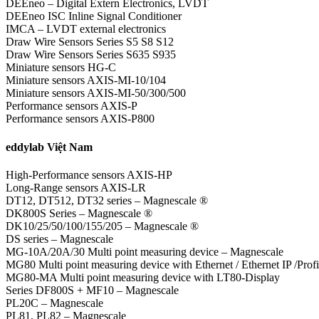
DEEneo – Digital Extern Electronics, LVDT
DEEneo ISC Inline Signal Conditioner
IMCA – LVDT external electronics
Draw Wire Sensors Series S5 S8 S12
Draw Wire Sensors Series S635 S935
Miniature sensors HG-C
Miniature sensors AXIS-MI-10/104
Miniature sensors AXIS-MI-50/300/500
Performance sensors AXIS-P
Performance sensors AXIS-P800
eddylab Việt Nam
High-Performance sensors AXIS-HP
Long-Range sensors AXIS-LR
DT12, DT512, DT32 series – Magnescale ®
DK800S Series – Magnescale ®
DK10/25/50/100/155/205 – Magnescale ®
DS series – Magnescale
MG-10A/20A/30 Multi point measuring device – Magnescale
MG80 Multi point measuring device with Ethernet / Ethernet IP /Profi
MG80-MA Multi point measuring device with LT80-Display
Series DF800S + MF10 – Magnescale
PL20C – Magnescale
PL81, PL82 – Magnescale