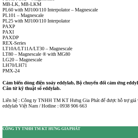
MB-LK, MB-LKM
PL60 with MJ100/110 Interpolator – Magnescale
PL101 – Magnescale
PL25 with MJ100/110 Interpolator
PAXP
PAXI
PAXDP
REX-Series
LT10A/LT11A/LT30 – Magnescale
LT80 – Magnescale ® with MG80
LG20 – Magnescale
LH70/LH71
PMX-24
Cảm biến dòng điện xoáy eddylab, Bộ chuyển đổi cảm ứng eddyla
Cân từ kỹ thuật số eddylab.
Liên hệ : Công ty TNHH TM KT Hưng Gia Phát để được hỗ trợ giá và
eddylab Việt Nam / Hotline : 0938 906 663
CÔNG TY TNHH TM KT HƯNG GIA PHÁT