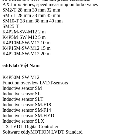
AX-turbo Series, speed measuring on turbo vanes
SM2-T 28 mm 30 mm 32 mm
SM5-T 28 mm 33 mm 35 mm
SM10-T 28 mm 38 mm 40 mm
SM25-T
K4P2M-SW-M12 2 m
K4P5M-SW-M12 5 m
K4P10M-SW-M12 10 m
K4P15M-SW-M12 15 m
K4P20M-SW-M12 20 m
eddylab Việt Nam
K4P50M-SW-M12
Function overview LVDT-sensors
Inductive sensor SM
Inductive sensor SL
Inductive sensor SLT
Inductive sensor SM-F18
Inductive sensor SM-F14
Inductive sensor SM-HYD
Inductive sensor SLX
TX LVDT Digital Controller
Software eddyMOTION LVDT Standard