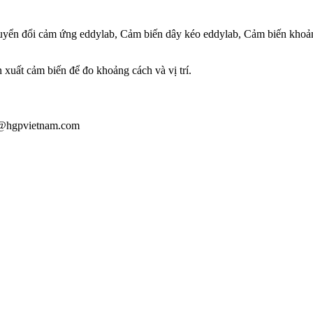
yển đổi cảm ứng eddylab, Cảm biến dây kéo eddylab, Cảm biến khoảng
ản xuất cảm biến để đo khoảng cách và vị trí.
iau@hgpvietnam.com