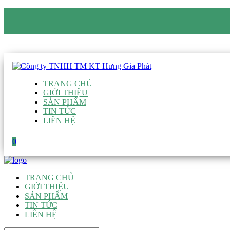
CÔNG TY TNHH TM KT HƯNG GIA PHÁT
Hotline
:
0938 906 663
Email
:
giau@hgpvietnam.com
TRANG CHỦ
GIỚI THIỆU
SẢN PHẨM
TIN TỨC
LIÊN HỆ
0
TRANG CHỦ
GIỚI THIỆU
SẢN PHẨM
TIN TỨC
LIÊN HỆ