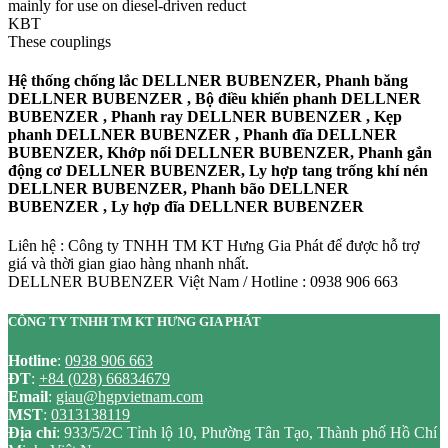
mainly for use on diesel-driven reduct
KBT
These couplings
Hệ thống chống lắc DELLNER BUBENZER, Phanh băng
DELLNER BUBENZER , Bộ điều khiển phanh DELLNER
BUBENZER , Phanh ray DELLNER BUBENZER , Kẹp
phanh DELLNER BUBENZER , Phanh đĩa DELLNER
BUBENZER, Khớp nối DELLNER BUBENZER, Phanh gắn
động cơ DELLNER BUBENZER, Ly hợp tang trống khí nén
DELLNER BUBENZER, Phanh bão DELLNER
BUBENZER , Ly hợp đĩa DELLNER BUBENZER
Liên hệ : Công ty TNHH TM KT Hưng Gia Phát để được hỗ trợ
giá và thời gian giao hàng nhanh nhất.
DELLNER BUBENZER Việt Nam / Hotline : 0938 906 663
CÔNG TY TNHH TM KT HƯNG GIA PHÁT
Hotline
:
0938 906 663
ĐT
:
+84 (028) 66834679
Email
:
giau@hgpvietnam.com
MST
:
0313138119
Địa chỉ
: 933/5/2C Tỉnh lộ 10, Phường Tân Tạo, Thành phố Hồ Chí