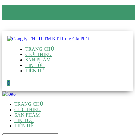
CÔNG TY TNHH TM KT HƯNG GIA PHÁT
Hotline
:
0938 906 663
Email
:
giau@hgpvietnam.com
TRANG CHỦ
GIỚI THIỆU
SẢN PHẨM
TIN TỨC
LIÊN HỆ
0
TRANG CHỦ
GIỚI THIỆU
SẢN PHẨM
TIN TỨC
LIÊN HỆ