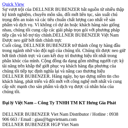
Quick View
Sự vượt trội của DELLNER BUBENZER bắt nguồn từ nhiều thập
kỷ kinh nghiệm, chuyên môn sâu, đổi mới liên tục, sản xuất chú
trọng đến an toàn và các tiêu chuẩn chất lượng cao nhất về sản
phẩm và dịch vụ. Vì không có dự án hoặc khách hàng nào giống
nhau, chúng tôi cung cấp các giải pháp trọn gói với phương pháp
tiếp cận và hỗ trợ tùy chỉnh.DELLNER BUBENZER Việt Nam
Được neo giữ bởi tính chính trực
Cuối cùng, DELLNER BUBENZER trở thành công ty hàng đầu
trong ngành nhờ vào đội ngũ của chúng tôi. Chúng tôi được neo giữ
bởi tính chính trực và cam kết duy trì thương hiệu tốt nhất trong
phân khúc của mình. Cộng đồng đa dạng gồm những người cực kỳ
tài năng trên khắp thế giới phục vụ khách hàng địa phương của
chúng tôi tiếp tục định nghĩa lại và nâng cao thương hiệu
DELLNER BUBENZER. Hàng ngày, họ tạo dựng niềm tin cho
khách hàng, phát triển và đổi mới với công nghệ mới nhất và cung
cấp sức mạnh cho sản phẩm và dịch vụ được cá nhân hóa của
chúng tôi.
Đại lý Việt Nam – Công Ty TNHH TM KT Hưng Gia Phát
DELLNER BUBENZER Viet Nam Distributor / Hotline : 0938
906 663 / Email : giau@hgpvietnam.com
DELLNER BUBENZER HGP Viet Nam