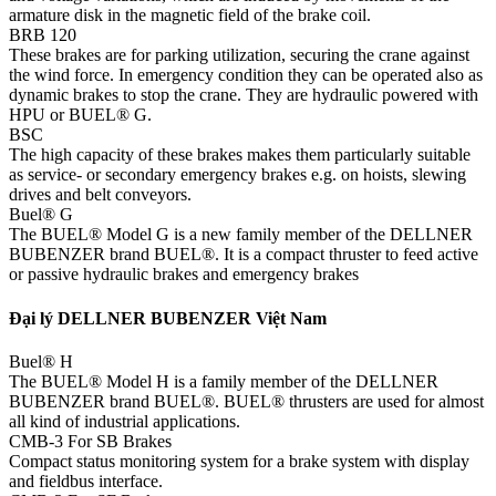
armature disk in the magnetic field of the brake coil.
BRB 120
These brakes are for parking utilization, securing the crane against
the wind force. In emergency condition they can be operated also as
dynamic brakes to stop the crane. They are hydraulic powered with
HPU or BUEL® G.
BSC
The high capacity of these brakes makes them particularly suitable
as service- or secondary emergency brakes e.g. on hoists, slewing
drives and belt conveyors.
Buel® G
The BUEL® Model G is a new family member of the DELLNER
BUBENZER brand BUEL®. It is a compact thruster to feed active
or passive hydraulic brakes and emergency brakes
Đại lý DELLNER BUBENZER Việt Nam
Buel® H
The BUEL® Model H is a family member of the DELLNER
BUBENZER brand BUEL®. BUEL® thrusters are used for almost
all kind of industrial applications.
CMB-3 For SB Brakes
Compact status monitoring system for a brake system with display
and fieldbus interface.