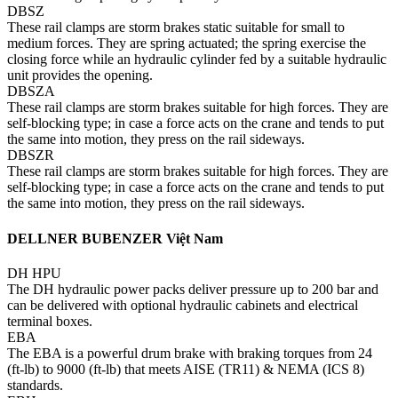
DBSZ
These rail clamps are storm brakes static suitable for small to
medium forces. They are spring actuated; the spring exercise the
closing force while an hydraulic cylinder fed by a suitable hydraulic
unit provides the opening.
DBSZA
These rail clamps are storm brakes suitable for high forces. They are
self-blocking type; in case a force acts on the crane and tends to put
the same into motion, they press on the rail sideways.
DBSZR
These rail clamps are storm brakes suitable for high forces. They are
self-blocking type; in case a force acts on the crane and tends to put
the same into motion, they press on the rail sideways.
DELLNER BUBENZER Việt Nam
DH HPU
The DH hydraulic power packs deliver pressure up to 200 bar and
can be delivered with optional hydraulic cabinets and electrical
terminal boxes.
EBA
The EBA is a powerful drum brake with braking torques from 24
(ft-lb) to 9000 (ft-lb) that meets AISE (TR11) & NEMA (ICS 8)
standards.