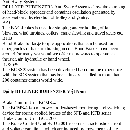
Anti Sway Systems
DELLNER BUBENZER’s Anti Sway Systems allow the damping
of head-block, spreader and container oscillation generated by
acceleration / deceleration of trolley and gantry.
BAC
The BAC-brakes is used for stopping and/or holding of fans,
blowers, wind turbines, coilers, crane slewing and travel gears etc.
BHB
Band Brake for large torque applications that can be used for
emergencies or back up braking needs. Band Brakes have been
around for many years and we offer many ways to operate via
thruster, air, hydraulic or hand wheel.
BOSS®
The BOSS® system has been developed based on the experience
with the SOS system that has been already installed in more than
200 container cranes world wide.
Đại lý DELLNER BUBENZER Việt Nam
Brake Control Unit BCMS-4
The BCMS-4 is a micro-controller-based monitoring and switching
device for spring applied brakes of the SFB and KFB series.
Brake Control Unit BCU2001
The Brake Control Unit BCU 2001 records characteristic current
and voltage variations, which are induced by movements of the