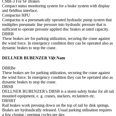
CMB-3 For SF Brakes
Compact status monitoring system for a brake system with display
and fieldbus interface.
Compactus HPU
Compactus is a pneumatically operated hydraulic pump system that
multiplies pneumatic line pressure into hydraulic pressure that is
sufficient to operate pressure applied disc brakes at rated capacity.
DBRB
These brakes are for parking utilization, securing the crane against
the wind force. In emergency condition they can be operated also as
dynamic brakes to stop the crane.
DELLNER BUBENZER Việt Nam
DBRBe
These brakes are for parking utilization, securing the crane against
the wind force. In emergency condition they can be operated also as
dynamic brakes to stop the crane.
DBSB
DELLNER BUBENZER’s DBSB is a storm safety brake for all rail
mounted equipment, e. g. cranes, stackers, reclaimers etc.
DBSBT
Rail brakes work pressing down on the top of rail by disk springs.
Brakes are hydraulically released. Usual parking utilisation requires
a few closing / opening cycles per day.