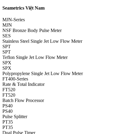
Seametrics Việt Nam
MJN-Series
MJN
NSF Bronze Body Pulse Meter
SES
Stainless Steel Single Jet Low Flow Meter
SPT
SPT
Teflon Single Jet Low Flow Meter
SPX
SPX
Polypropylene Single Jet Low Flow Meter
FT400-Series
Rate & Total Indicator
FT520
FT520
Batch Flow Processor
PS40
PS40
Pulse Splitter
PT35
PT35
Dual Pulse Timer