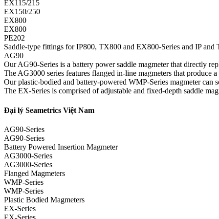
EX115/215
EX150/250
EX800
EX800
PE202
Saddle-type fittings for IP800, TX800 and EX800-Series and IP and
AG90
Our AG90-Series is a battery power saddle magmeter that directly repl
The AG3000 series features flanged in-line magmeters that produce a 
Our plastic-bodied and battery-powered WMP-Series magmeter can serve 
The EX-Series is comprised of adjustable and fixed-depth saddle magm
Đại lý Seametrics Việt Nam
AG90-Series
AG90-Series
Battery Powered Insertion Magmeter
AG3000-Series
AG3000-Series
Flanged Magmeters
WMP-Series
WMP-Series
Plastic Bodied Magmeters
EX-Series
EX-Series