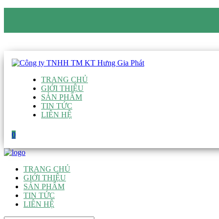
CÔNG TY TNHH TM KT HƯNG GIA PHÁT
Hotline
:
0938 906 663
Email
:
giau@hgpvietnam.com
TRANG CHỦ
GIỚI THIỆU
SẢN PHẨM
TIN TỨC
LIÊN HỆ
0
TRANG CHỦ
GIỚI THIỆU
SẢN PHẨM
TIN TỨC
LIÊN HỆ