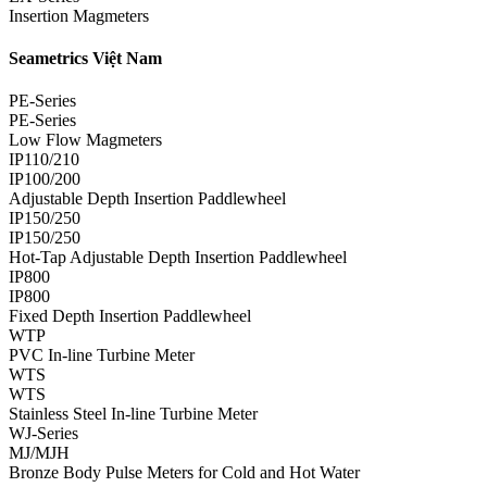
Insertion Magmeters
Seametrics Việt Nam
PE-Series
PE-Series
Low Flow Magmeters
IP110/210
IP100/200
Adjustable Depth Insertion Paddlewheel
IP150/250
IP150/250
Hot-Tap Adjustable Depth Insertion Paddlewheel
IP800
IP800
Fixed Depth Insertion Paddlewheel
WTP
PVC In-line Turbine Meter
WTS
WTS
Stainless Steel In-line Turbine Meter
WJ-Series
MJ/MJH
Bronze Body Pulse Meters for Cold and Hot Water