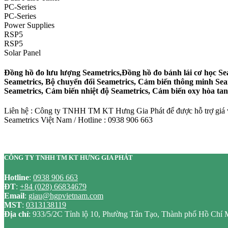
PC-Series
PC-Series
Power Supplies
RSP5
RSP5
Solar Panel
Đồng hồ đo lưu lượng Seametrics,Đồng hồ đo bánh lái cơ học Sea
Seametrics, Bộ chuyển đổi Seametrics, Cảm biến thông minh Se
Seametrics, Cảm biến nhiệt độ Seametrics, Cảm biến oxy hòa tan
Liên hệ : Công ty TNHH TM KT Hưng Gia Phát để được hỗ trợ giá và
Seametrics Việt Nam / Hotline : 0938 906 663
CÔNG TY TNHH TM KT HƯNG GIA PHÁT
Hotline
:
0938 906 663
ĐT
:
+84 (028) 66834679
Email
:
giau@hgpvietnam.com
MST
:
0313138119
Địa chỉ
: 933/5/2C Tỉnh lộ 10, Phường Tân Tạo, Thành phố Hồ Chí 