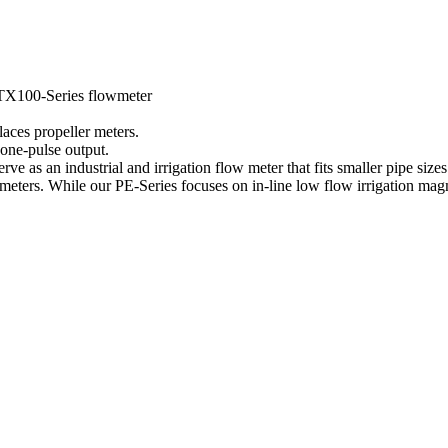
 TX100-Series flowmeter
aces propeller meters.
one-pulse output.
as an industrial and irrigation flow meter that fits smaller pipe sizes
eters. While our PE-Series focuses on in-line low flow irrigation mag