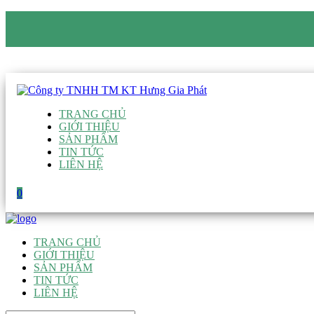
CÔNG TY TNHH TM KT HƯNG GIA PHÁT
Hotline
:
0938 906 663
Email
:
giau@hgpvietnam.com
TRANG CHỦ
GIỚI THIỆU
SẢN PHẨM
TIN TỨC
LIÊN HỆ
0
TRANG CHỦ
GIỚI THIỆU
SẢN PHẨM
TIN TỨC
LIÊN HỆ