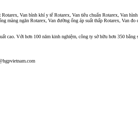
t Rotarex, Van bình khí y tế Rotarex, Van tiêu chuẩn Rotarex, Van hìn
ống màng ngăn Rotarex, Van đường ống áp suất thấp Rotarex, Van đo c
u suất cao. Với hơn 100 năm kinh nghiệm, công ty sở hữu hơn 350 bằng 
iau@hgpvietnam.com