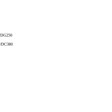
– TDG250
80/DC380