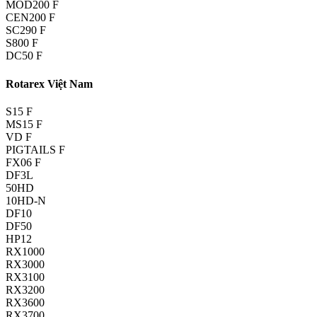
MOD200 F
CEN200 F
SC290 F
S800 F
DC50 F
Rotarex Việt Nam
S15 F
MS15 F
VD F
PIGTAILS F
FX06 F
DF3L
50HD
10HD-N
DF10
DF50
HP12
RX1000
RX3000
RX3100
RX3200
RX3600
RX3700