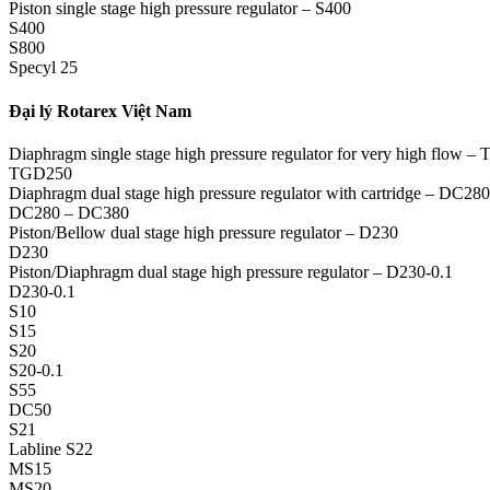
Piston single stage high pressure regulator – S400
S400
S800
Specyl 25
Đại lý Rotarex Việt Nam
Diaphragm single stage high pressure regulator for very high flow 
TGD250
Diaphragm dual stage high pressure regulator with cartridge – DC2
DC280 – DC380
Piston/Bellow dual stage high pressure regulator – D230
D230
Piston/Diaphragm dual stage high pressure regulator – D230-0.1
D230-0.1
S10
S15
S20
S20-0.1
S55
DC50
S21
Labline S22
MS15
MS20