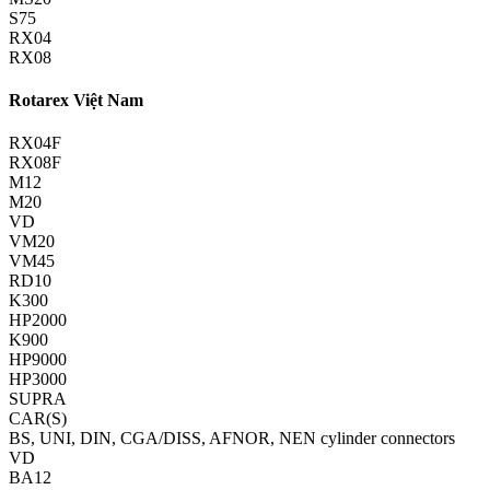
S75
RX04
RX08
Rotarex Việt Nam
RX04F
RX08F
M12
M20
VD
VM20
VM45
RD10
K300
HP2000
K900
HP9000
HP3000
SUPRA
CAR(S)
BS, UNI, DIN, CGA/DISS, AFNOR, NEN cylinder connectors
VD
BA12