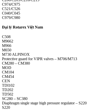
C974/C975
C521/C526
C040/C045
C979/C980
Đại lý Rotarex Việt Nam
C508
M9662
M966
M650
M730 ALPINOX
Protective guard for VIPR valves – M706/M713
CM280 – CM380
MOD
CM104
CM454
CEN
TDI102
TD202
TD502
SC280 – SC380
Diaphragm single stage high pressure regulator – S220
S220