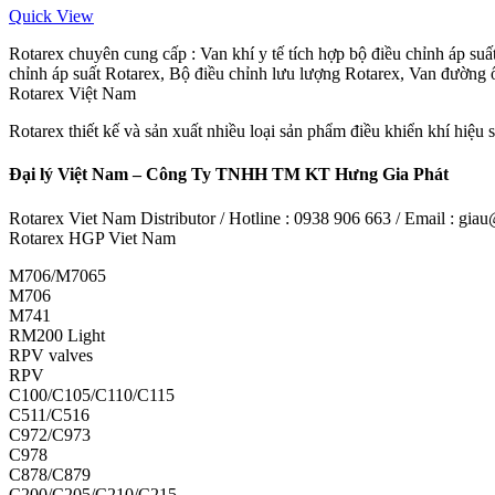
Quick View
Rotarex chuyên cung cấp : Van khí y tế tích hợp bộ điều chỉnh áp suấ
chỉnh áp suất Rotarex, Bộ điều chỉnh lưu lượng Rotarex, Van đường 
Rotarex Việt Nam
Rotarex thiết kế và sản xuất nhiều loại sản phẩm điều khiển khí hiệ
Đại lý Việt Nam – Công Ty TNHH TM KT Hưng Gia Phát
Rotarex Viet Nam Distributor / Hotline : 0938 906 663 / Email : g
Rotarex HGP Viet Nam
M706/M7065
M706
M741
RM200 Light
RPV valves
RPV
C100/C105/C110/C115
C511/C516
C972/C973
C978
C878/C879
C200/C205/C210/C215