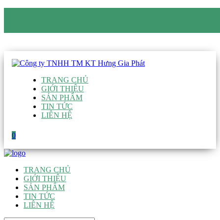
CÔNG TY TNHH TM KT HƯNG GIA PHÁT
Hotline
:
0938 906 663
Email
:
giau@hgpvietnam.com
TRANG CHỦ
GIỚI THIỆU
SẢN PHẨM
TIN TỨC
LIÊN HỆ
0
TRANG CHỦ
GIỚI THIỆU
SẢN PHẨM
TIN TỨC
LIÊN HỆ