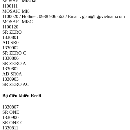
MOSAIC MI8O4C
1100111
MOSAIC MI8
1100020 / Hotline : 0938 906 663 / Email : giau@hgpvietnam.com
MOSAIC MI8C
1100120
SR ZERO
1330801
AD SR0
1330902
SR ZERO C
1330806
SR ZERO A
1330802
AD SR0A
1330903
SR ZERO AC
Bộ điều khiển ReeR
1330807
SR ONE
1330900
SR ONE C
1330811