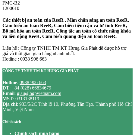
FMC-B2
1200610
Các thiết bị an toàn của ReeR , Màn chắn sáng an toàn ReeR,
Cảm biến an toàn ReeR, Cảm biến tiệm cận và từ tính ReeR,
Bộ mã hóa an toàn ReeR, Công tắc an toàn có chức năng khóa
và liên động ReeR, Cảm biến quang điện an toàn ReeR.
Liên hệ : Công ty TNHH TM KT Hưng Gia Phát để được hỗ trợ
giá và thời gian giao hàng nhanh nhất.
Hotline : 0938 906 663
CÔNG TY TNHH TM KT HƯNG GIA PHÁT
Hotline
:
0938 906 663
ĐT
:
+84 (028) 66834679
Email
:
giau@hgpvietnam.com
MST
:
0313138119
Địa chỉ
: 933/5/2C Tỉnh lộ 10, Phường Tân Tạo, Thành phố Hồ Chí
Minh, Việt Nam.
Chính sách
Chính sách mua hàng