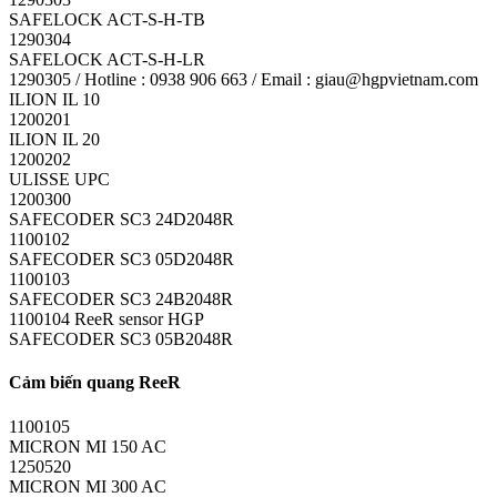
SAFELOCK ACT-S-H-TB
1290304
SAFELOCK ACT-S-H-LR
1290305 / Hotline : 0938 906 663 / Email : giau@hgpvietnam.com
ILION IL 10
1200201
ILION IL 20
1200202
ULISSE UPC
1200300
SAFECODER SC3 24D2048R
1100102
SAFECODER SC3 05D2048R
1100103
SAFECODER SC3 24B2048R
1100104 ReeR sensor HGP
SAFECODER SC3 05B2048R
Cảm biến quang ReeR
1100105
MICRON MI 150 AC
1250520
MICRON MI 300 AC