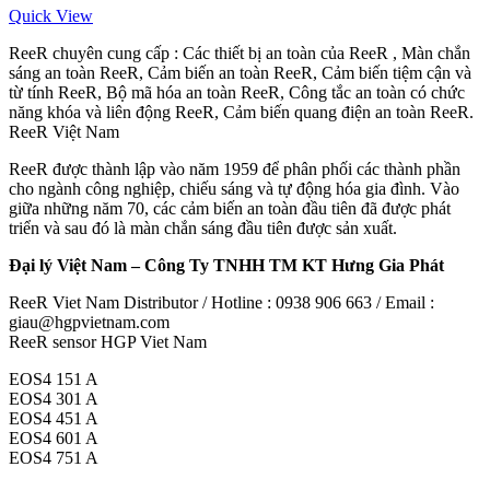
Quick View
ReeR chuyên cung cấp : Các thiết bị an toàn của ReeR , Màn chắn
sáng an toàn ReeR, Cảm biến an toàn ReeR, Cảm biến tiệm cận và
từ tính ReeR, Bộ mã hóa an toàn ReeR, Công tắc an toàn có chức
năng khóa và liên động ReeR, Cảm biến quang điện an toàn ReeR.
ReeR Việt Nam
ReeR được thành lập vào năm 1959 để phân phối các thành phần
cho ngành công nghiệp, chiếu sáng và tự động hóa gia đình. Vào
giữa những năm 70, các cảm biến an toàn đầu tiên đã được phát
triển và sau đó là màn chắn sáng đầu tiên được sản xuất.
Đại lý Việt Nam – Công Ty TNHH TM KT Hưng Gia Phát
ReeR Viet Nam Distributor / Hotline : 0938 906 663 / Email :
giau@hgpvietnam.com
ReeR sensor HGP Viet Nam
EOS4 151 A
EOS4 301 A
EOS4 451 A
EOS4 601 A
EOS4 751 A