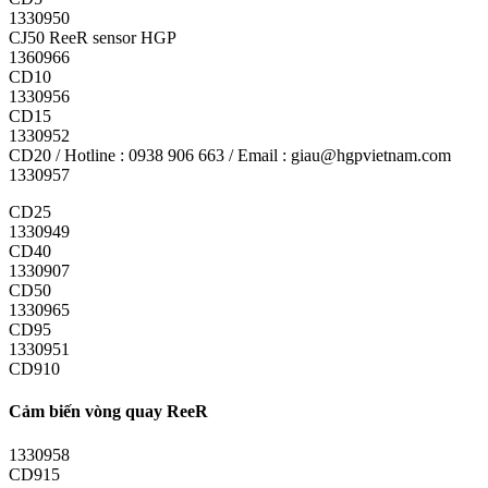
1330950
CJ50 ReeR sensor HGP
1360966
CD10
1330956
CD15
1330952
CD20 / Hotline : 0938 906 663 / Email : giau@hgpvietnam.com
1330957
CD25
1330949
CD40
1330907
CD50
1330965
CD95
1330951
CD910
Cảm biến vòng quay ReeR
1330958
CD915