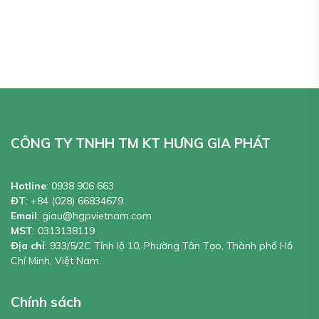
Được xếp
hạng
5.00
5
sao
CÔNG TY TNHH TM KT HƯNG GIA PHÁT
Hotline
:
0938 906 663
ĐT
:
+84 (028) 66834679
Email
:
giau@hgpvietnam.com
MST
:
0313138119
Địa chỉ
: 933/5/2C Tỉnh lộ 10, Phường Tân Tạo, Thành phố Hồ
Chí Minh, Việt Nam.
Chính sách