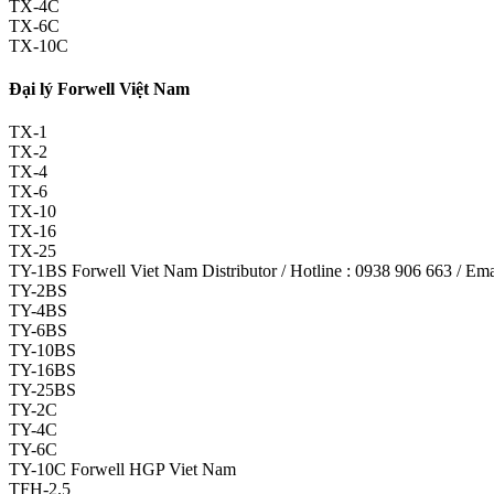
TX-4C
TX-6C
TX-10C
Đại lý Forwell Việt Nam
TX-1
TX-2
TX-4
TX-6
TX-10
TX-16
TX-25
TY-1BS Forwell Viet Nam Distributor / Hotline : 0938 906 663 / E
TY-2BS
TY-4BS
TY-6BS
TY-10BS
TY-16BS
TY-25BS
TY-2C
TY-4C
TY-6C
TY-10C Forwell HGP Viet Nam
TFH-2.5