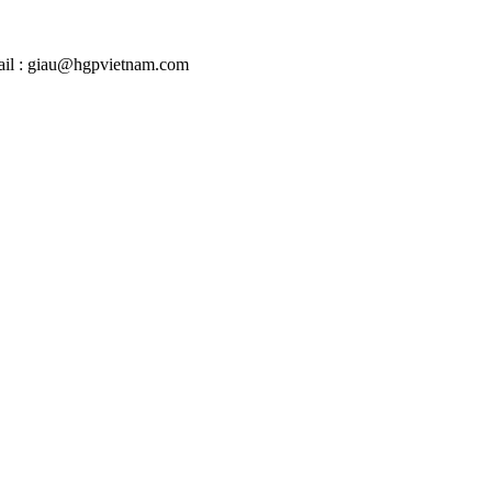
mail : giau@hgpvietnam.com