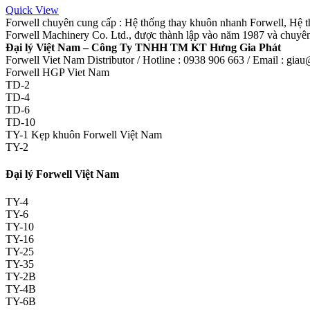
Quick View
Forwell chuyên cung cấp : Hệ thống thay khuôn nhanh Forwell, Hệ t
Forwell Machinery Co. Ltd., được thành lập vào năm 1987 và chuyên
Đại lý Việt Nam – Công Ty TNHH TM KT Hưng Gia Phát
Forwell Viet Nam Distributor / Hotline : 0938 906 663 / Email : gi
Forwell HGP Viet Nam
TD-2
TD-4
TD-6
TD-10
TY-1 Kẹp khuôn Forwell Việt Nam
TY-2
Đại lý Forwell Việt Nam
TY-4
TY-6
TY-10
TY-16
TY-25
TY-35
TY-2B
TY-4B
TY-6B