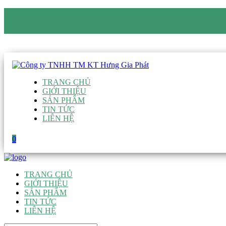
CÔNG TY TNHH TM KT HƯNG GIA PHÁT
Hotline
:
0938 906 663
Email
:
giau@hgpvietnam.com
TRANG CHỦ
GIỚI THIỆU
SẢN PHẨM
TIN TỨC
LIÊN HỆ
0
TRANG CHỦ
GIỚI THIỆU
SẢN PHẨM
TIN TỨC
LIÊN HỆ