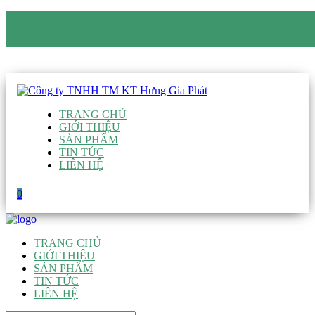
CÔNG TY TNHH TM KT HƯNG GIA PHÁT
Hotline
:
0938 906 663
Email
:
giau@hgpvietnam.com
TRANG CHỦ
GIỚI THIỆU
SẢN PHẨM
TIN TỨC
LIÊN HỆ
0
TRANG CHỦ
GIỚI THIỆU
SẢN PHẨM
TIN TỨC
LIÊN HỆ