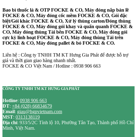
Bao bì thuốc lá & OTP FOCKE & CO, Máy đóng nắp bản lề
FOCKE & CO, Máy đóng cốc mềm FOCKE & CO, Gói đặc
biệt/Gói khác FOCKE & CO, Xử lý thùng carton/Đóng thùng
FOCKE & CO, Máy đóng gói khay và quấn quanh FOCKE &
CO, Máy đóng thùng Tải bên FOCKE & CO, Máy đóng gói
cực kỳ linh hoạt FOCKE & CO, Máy đóng thùng Tải trên
FOCKE & CO, Máy đóng pallet & bó FOCKE & CO.
Liên hệ : Công ty TNHH TM KT Hưng Gia Phát để được hỗ trợ
giá và thời gian giao hàng nhanh nhất.
FOCKE & CO Việt Nam / Hotline : 0938 906 663
CÔNG TY TNHH TM KT HƯNG GIA PHÁT
Hotline
:
0938 906 663
ĐT
:
+84 (028) 66834679
Email
:
giau@hgpvietnam.com
MST
:
0313138119
Địa chỉ
: 933/5/2C Tỉnh lộ 10, Phường Tân Tạo, Thành phố Hồ Chí
Minh, Việt Nam.