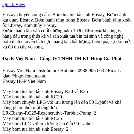
Quick View
Ebsray chuyên cung cấp : Bơm tua bin tái sinh Ebsray, Bơm cánh
gạt quay Ebsray, Bơm bánh răng trong Ebsray, Bơm bánh răng xoắn
ốc Ebsray, Bơm thùy Ebsray.
Được thành lập vào cuối những năm 1930, Ebsray® là công ty
hàng đầu trong thiết kế và sản xuất tua bin tái sinh và công nghệ
bơm dịch chuyển tích cực mang lại chất lượng, hiệu quả, sự đổi mới
và độ tin cậy vô song.
Đại lý Việt Nam – Công Ty TNHH TM KT Hưng Gia Phát
Ebsray Viet Nam Distributor / Hotline : 0938 906 663 / Email :
giau@hgpvietnam.com
Ebsray HGP Viet Nam
Máy bơm tua bin tái sinh Ebsray R20 và R25
Máy bơm tua bin tái sinh RC20
Máy bơm chuyển LPG với lưu lượng lên đến 50 L/phút và khả
năng phân phối một ống đơn.
LR-Ebsray-RC25-Regenerative-Turbine-Pump_2
Máy bơm tua bin tái sinh RC25
Máy bơm LPG với lưu lượng lên đến 90 L/phút.
Máy bơm tua bin tái sinh Ebsray_2