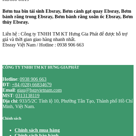
Bơm tua bin tái sinh Ebsray, Bơm cánh gạt quay Ebsray, Bơm
bánh răng trong Ebsray, Bơm bánh răng xoắn ốc Ebsray, Bơm
thùy Ebsray.
Liên hệ : Công ty TNHH TM KT Hưng Gia Phát để được hỗ trợ
giá và thời gian giao hàng nhanh nhất.
Ebsray Việt Nam / Hotline : 0938 906 663
CÔNG TY TNHH TM KT HƯNG GIA PHÁT
Hotline
:
0938 906 663
ĐT
:
+84 (028) 66834679
Email
:
giau@hgpvietnam.com
MST
:
0313138119
Địa chỉ
: 933/5/2C Tỉnh lộ 10, Phường Tân Tạo, Thành phố Hồ Chí
Minh, Việt Nam.
Chính sách
Chính sách mua hàng
Chính sách bảo hành