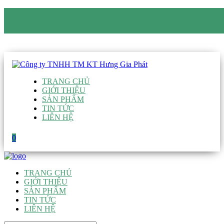
CÔNG TY TNHH TM KT HƯNG GIA PHÁT
Hotline
:
0938 906 663
Email
:
giau@hgpvietnam.com
TRANG CHỦ
GIỚI THIỆU
SẢN PHẨM
TIN TỨC
LIÊN HỆ
0
TRANG CHỦ
GIỚI THIỆU
SẢN PHẨM
TIN TỨC
LIÊN HỆ