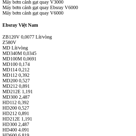
Máy bơm cánh gạt quay V3000
Máy bơm cánh gạt quay Ebsray V6000
Máy bơm cánh gạt quay V6000
Ebsray Việt Nam
ZB120V 0,0077 Lít/vòng
Z580V
MD Lít/vòng
MD340M 0,0345
MD100M 0,0691
MD100 0,174
MD114 0,212
MD112 0,392
MD200 0,527
MD212 0,891
MD212E 1,191
MD300 2,487
HD112 0,392
HD200 0,527
HD212 0,891
HD212E 1,191
HD300 2,487
HD400 4.091
HD600 6.819