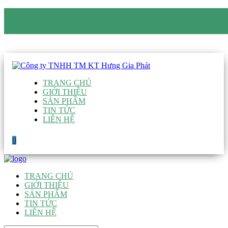
CÔNG TY TNHH TM KT HƯNG GIA PHÁT
Hotline
:
0938 906 663
Email
:
giau@hgpvietnam.com
TRANG CHỦ
GIỚI THIỆU
SẢN PHẨM
TIN TỨC
LIÊN HỆ
0
TRANG CHỦ
GIỚI THIỆU
SẢN PHẨM
TIN TỨC
LIÊN HỆ