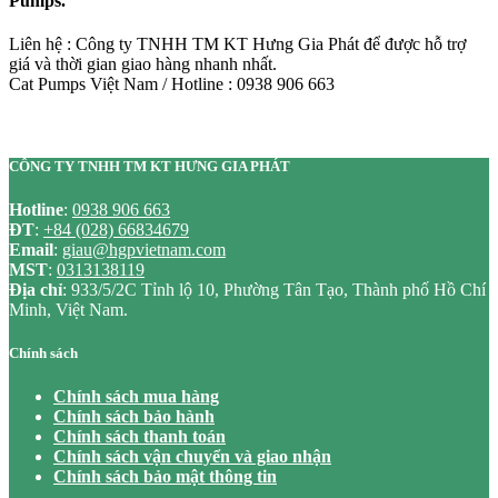
Pumps.
Liên hệ : Công ty TNHH TM KT Hưng Gia Phát để được hỗ trợ
giá và thời gian giao hàng nhanh nhất.
Cat Pumps Việt Nam / Hotline : 0938 906 663
CÔNG TY TNHH TM KT HƯNG GIA PHÁT
Hotline
:
0938 906 663
ĐT
:
+84 (028) 66834679
Email
:
giau@hgpvietnam.com
MST
:
0313138119
Địa chỉ
: 933/5/2C Tỉnh lộ 10, Phường Tân Tạo, Thành phố Hồ Chí
Minh, Việt Nam.
Chính sách
Chính sách mua hàng
Chính sách bảo hành
Chính sách thanh toán
Chính sách vận chuyển và giao nhận
Chính sách bảo mật thông tin