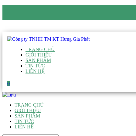
CÔNG TY TNHH TM KT HƯNG GIA PHÁT
Hotline
:
0938 906 663
Email
:
giau@hgpvietnam.com
TRANG CHỦ
GIỚI THIỆU
SẢN PHẨM
TIN TỨC
LIÊN HỆ
0
TRANG CHỦ
GIỚI THIỆU
SẢN PHẨM
TIN TỨC
LIÊN HỆ