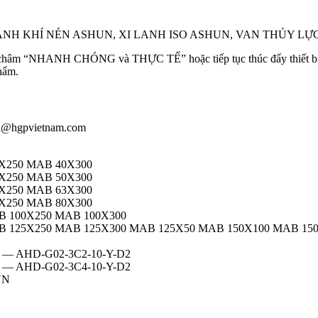
 LANH KHÍ NÉN ASHUN, XI LANH ISO ASHUN, VAN THỦY LỰC
âm “NHANH CHÓNG và THỰC TẾ” hoặc tiếp tục thúc đẩy thiết bị sản
phẩm.
iau@hgpvietnam.com
X250 MAB 40X300
X250 MAB 50X300
X250 MAB 63X300
X250 MAB 80X300
B 100X250 MAB 100X300
 125X250 MAB 125X300 MAB 125X50 MAB 150X100 MAB 15
 — AHD-G02-3C2-10-Y-D2
 — AHD-G02-3C4-10-Y-D2
HUN