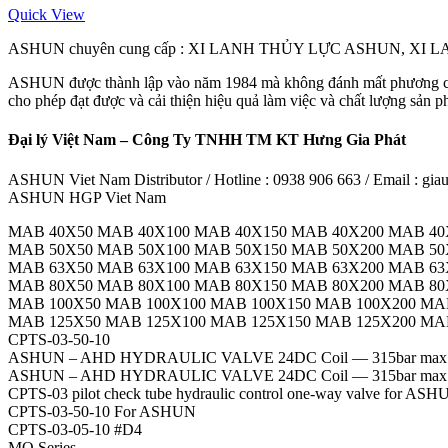
Quick View
ASHUN chuyên cung cấp : XI LANH THỦY LỰC ASHUN, XI
ASHUN được thành lập vào năm 1984 mà không đánh mất phương ch
cho phép đạt được và cải thiện hiệu quả làm việc và chất lượng sản 
Đại lý Việt Nam – Công Ty TNHH TM KT Hưng Gia Phát
ASHUN Viet Nam Distributor / Hotline : 0938 906 663 / Email : g
ASHUN HGP Viet Nam
MAB 40X50 MAB 40X100 MAB 40X150 MAB 40X200 MAB 40
MAB 50X50 MAB 50X100 MAB 50X150 MAB 50X200 MAB 50
MAB 63X50 MAB 63X100 MAB 63X150 MAB 63X200 MAB 63
MAB 80X50 MAB 80X100 MAB 80X150 MAB 80X200 MAB 80
MAB 100X50 MAB 100X100 MAB 100X150 MAB 100X200 MA
MAB 125X50 MAB 125X100 MAB 125X150 MAB 125X200 MAB
CPTS-03-50-10
ASHUN – AHD HYDRAULIC VALVE 24DC Coil — 315bar max
ASHUN – AHD HYDRAULIC VALVE 24DC Coil — 315bar max
CPTS-03 pilot check tube hydraulic control one-way valve for AS
CPTS-03-50-10 For ASHUN
CPTS-03-05-10 #D4
MO Series