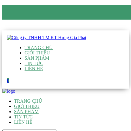
CÔNG TY TNHH TM KT HƯNG GIA PHÁT
Hotline
:
0938 906 663
Email
:
giau@hgpvietnam.com
TRANG CHỦ
GIỚI THIỆU
SẢN PHẨM
TIN TỨC
LIÊN HỆ
0
TRANG CHỦ
GIỚI THIỆU
SẢN PHẨM
TIN TỨC
LIÊN HỆ