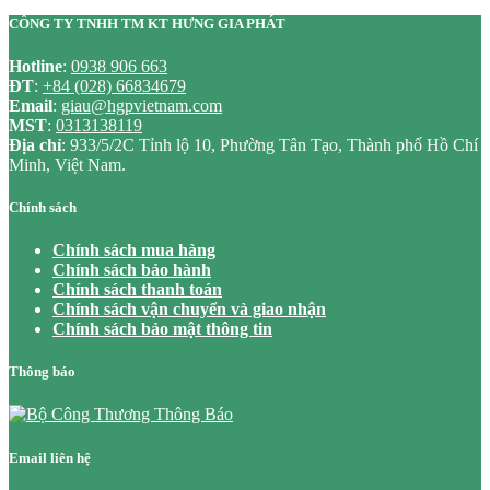
CÔNG TY TNHH TM KT HƯNG GIA PHÁT
Hotline
:
0938 906 663
ĐT
:
+84 (028) 66834679
Email
:
giau@hgpvietnam.com
MST
:
0313138119
Địa chỉ
: 933/5/2C Tỉnh lộ 10, Phường Tân Tạo, Thành phố Hồ Chí
Minh, Việt Nam.
Chính sách
Chính sách mua hàng
Chính sách bảo hành
Chính sách thanh toán
Chính sách vận chuyển và giao nhận
Chính sách bảo mật thông tin
Thông báo
Email liên hệ