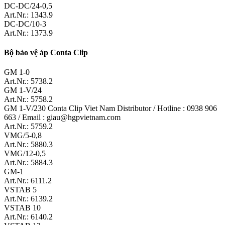
DC-DC/24-0,5
Art.Nr.: 1343.9
DC-DC/10-3
Art.Nr.: 1373.9
Bộ bảo vệ áp Conta Clip
GM 1-0
Art.Nr.: 5738.2
GM 1-V/24
Art.Nr.: 5758.2
GM 1-V/230 Conta Clip Viet Nam Distributor / Hotline : 0938 906
663 / Email : giau@hgpvietnam.com
Art.Nr.: 5759.2
VMG/5-0,8
Art.Nr.: 5880.3
VMG/12-0,5
Art.Nr.: 5884.3
GM-1
Art.Nr.: 6111.2
VSTAB 5
Art.Nr.: 6139.2
VSTAB 10
Art.Nr.: 6140.2