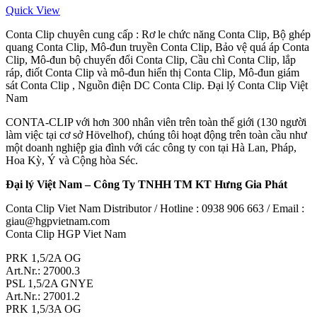
Quick View
Conta Clip chuyên cung cấp : Rơ le chức năng Conta Clip, Bộ ghép
quang Conta Clip, Mô-đun truyền Conta Clip, Bảo vệ quá áp Conta
Clip, Mô-đun bộ chuyển đổi Conta Clip, Cầu chì Conta Clip, lắp
ráp, điốt Conta Clip và mô-đun hiển thị Conta Clip, Mô-đun giám
sát Conta Clip , Nguồn điện DC Conta Clip. Đại lý Conta Clip Việt
Nam
CONTA-CLIP với hơn 300 nhân viên trên toàn thế giới (130 người
làm việc tại cơ sở Hövelhof), chúng tôi hoạt động trên toàn cầu như
một doanh nghiệp gia đình với các công ty con tại Hà Lan, Pháp,
Hoa Kỳ, Ý và Cộng hòa Séc.
Đại lý Việt Nam – Công Ty TNHH TM KT Hưng Gia Phát
Conta Clip Viet Nam Distributor / Hotline : 0938 906 663 / Email :
giau@hgpvietnam.com
Conta Clip HGP Viet Nam
PRK 1,5/2A OG
Art.Nr.: 27000.3
PSL 1,5/2A GNYE
Art.Nr.: 27001.2
PRK 1,5/3A OG