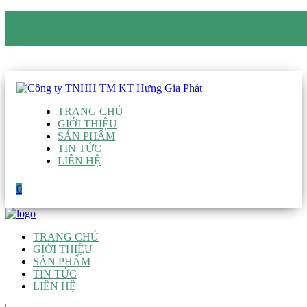
CÔNG TY TNHH TM KT HƯNG GIA PHÁT
Hotline
:
0938 906 663
Email
:
giau@hgpvietnam.com
TRANG CHỦ
GIỚI THIỆU
SẢN PHẨM
TIN TỨC
LIÊN HỆ
0
TRANG CHỦ
GIỚI THIỆU
SẢN PHẨM
TIN TỨC
LIÊN HỆ