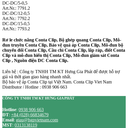
DC-DC/5-0,5
Art.Nr.: 7791.2
DC-DC/12-0,5
Art.Nr.: 7792.2
DC-DC/15-0,5
Art.Nr.: 7793.2
Rơ le chức năng Conta Clip, Bộ ghép quang Conta Clip, Mô-
đun truyền Conta Clip, Bảo vệ quá áp Conta Clip, Mô-đun bộ
chuyển đổi Conta Clip, Cầu chì Conta Clip, lắp ráp, điốt Conta
Clip và mô-đun hiển thị Conta Clip, Mô-đun giám sát Conta
Clip , Nguồn điện DC Conta Clip.
Liên hệ : Công ty TNHH TM KT Hưng Gia Phát để được hỗ trợ
giá và thời gian giao hàng nhanh nhất.
Bộ bảo vệ áp Conta Clip tại Việt Nam. Conta Clip Viet Nam
Distributor / Hotline : 0938 906 663
CÔNG TY TNHH TM KT HƯNG GIA PHÁT
Hotline
:
0938 906 663
ĐT
:
+84 (028) 66834679
Email
:
giau@hgpvietnam.com
MST
:
0313138119