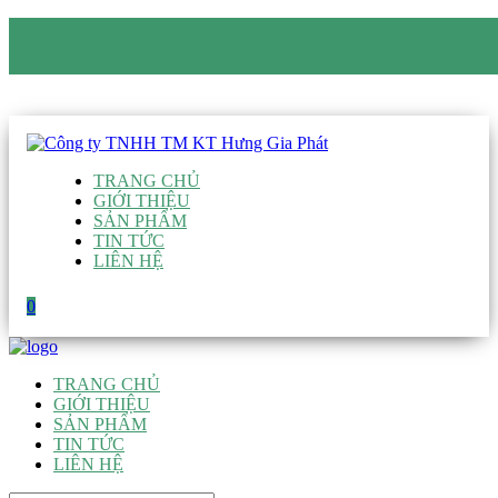
CÔNG TY TNHH TM KT HƯNG GIA PHÁT
Hotline
:
0938 906 663
Email
:
giau@hgpvietnam.com
TRANG CHỦ
GIỚI THIỆU
SẢN PHẨM
TIN TỨC
LIÊN HỆ
0
TRANG CHỦ
GIỚI THIỆU
SẢN PHẨM
TIN TỨC
LIÊN HỆ