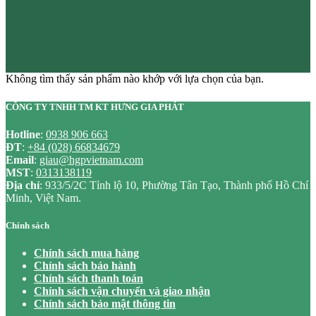
Không tìm thấy sản phẩm nào khớp với lựa chọn của bạn.
CÔNG TY TNHH TM KT HƯNG GIA PHÁT
Hotline
:
0938 906 663
ĐT
:
+84 (028) 66834679
Email
:
giau@hgpvietnam.com
MST
:
0313138119
Địa chỉ
: 933/5/2C Tỉnh lộ 10, Phường Tân Tạo, Thành phố Hồ Chí
Minh, Việt Nam.
Chính sách
Chính sách mua hàng
Chính sách bảo hành
Chính sách thanh toán
Chính sách vận chuyển và giao nhận
Chính sách bảo mật thông tin