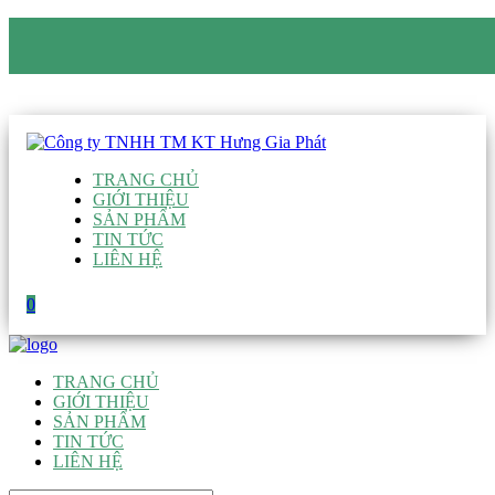
CÔNG TY TNHH TM KT HƯNG GIA PHÁT
Hotline
:
0938 906 663
Email
:
giau@hgpvietnam.com
TRANG CHỦ
GIỚI THIỆU
SẢN PHẨM
TIN TỨC
LIÊN HỆ
0
TRANG CHỦ
GIỚI THIỆU
SẢN PHẨM
TIN TỨC
LIÊN HỆ