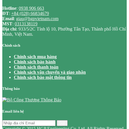
Hotline
:
0938 906 663
ĐT
:
+84 (028) 66834679
Email
:
giau@hgpvietnam.com
MST
:
0313138119
Địa chỉ
: 933/5/2C Tỉnh lộ 10, Phường Tân Tạo, Thành phố Hồ Chí
Minh, Việt Nam.
Chính sách
Chính sách mua hàng
Chính sách bảo hành
Chính sách thanh toán
Chính sách vận chuyển và giao nhận
Chính sách bảo mật thông tin
Thông báo
Email liên hệ
Gửi
Copyright © 2015 HGP Engineering Co.,Ltd. All Rights Reserved