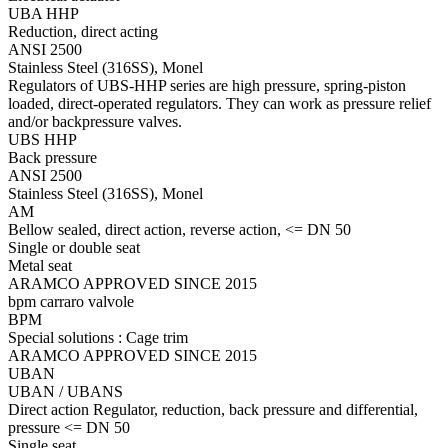
UBA HHP
Reduction, direct acting
ANSI 2500
Stainless Steel (316SS), Monel
Regulators of UBS-HHP series are high pressure, spring-piston
loaded, direct-operated regulators. They can work as pressure relief
and/or backpressure valves.
UBS HHP
Back pressure
ANSI 2500
Stainless Steel (316SS), Monel
AM
Bellow sealed, direct action, reverse action, <= DN 50
Single or double seat
Metal seat
ARAMCO APPROVED SINCE 2015
bpm carraro valvole
BPM
Special solutions : Cage trim
ARAMCO APPROVED SINCE 2015
UBAN
UBAN / UBANS
Direct action Regulator, reduction, back pressure and differential,
pressure <= DN 50
Single seat