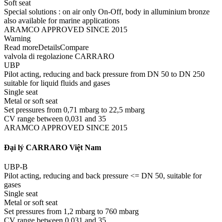
Soft seat
Special solutions : on air only On-Off, body in alluminium bronze
also available for marine applications
ARAMCO APPROVED SINCE 2015
Warning
Read moreDetailsCompare
valvola di regolazione CARRARO
UBP
Pilot acting, reducing and back pressure from DN 50 to DN 250
suitable for liquid fluids and gases
Single seat
Metal or soft seat
Set pressures from 0,71 mbarg to 22,5 mbarg
CV range between 0,031 and 35
ARAMCO APPROVED SINCE 2015
Đại lý CARRARO Việt Nam
UBP-B
Pilot acting, reducing and back pressure <= DN 50, suitable for
gases
Single seat
Metal or soft seat
Set pressures from 1,2 mbarg to 760 mbarg
CV range between 0,031 and 35