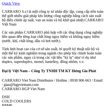
Quick View
CARRARO S.r.l là một công ty tư nhân độc lập, cung cấp trên toàn
thế giới nhiều giải pháp lưu lượng công nghiệp bằng cách sản xuất
bộ điều chỉnh áp suất, van an toàn và bộ khử quá nhiệt.CARRARO
Việt Nam
Các sản phẩm CARRARO phù hợp với các ứng dụng công nghiệp
liên quan đến từng loại chất lỏng nguy hiểm và không nguy hiểm
(nước, khí, chất lỏng, dầu và hơi nước).
Tính linh hoạt cao của cơ sở sản xuất, bí quyết kỹ thuật nội bộ và
một thế kỷ kinh nghiệm trong ngành cho phép tùy chỉnh hoàn toàn
các sản phẩm, ngay cả trong các vật liệu “kỳ lạ” như ví dụ như
duplex, superduplex, monel, hastelloy, đồng nhôm, v.v.
Đại lý Việt Nam – Công Ty TNHH TM KT Hưng Gia Phát
CARRARO Viet Nam Distributor / Hotline : 0938 906 663 / Email
: giau@hgpvietnam.com
CARRARO HGP Viet Nam
DSH
COLD COOLERS
BPMP