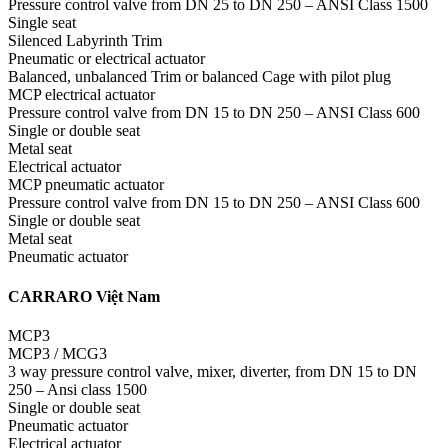
Pressure control valve from DN 25 to DN 250 – ANSI Class 1500
Single seat
Silenced Labyrinth Trim
Pneumatic or electrical actuator
Balanced, unbalanced Trim or balanced Cage with pilot plug
MCP electrical actuator
Pressure control valve from DN 15 to DN 250 – ANSI Class 600
Single or double seat
Metal seat
Electrical actuator
MCP pneumatic actuator
Pressure control valve from DN 15 to DN 250 – ANSI Class 600
Single or double seat
Metal seat
Pneumatic actuator
CARRARO Việt Nam
MCP3
MCP3 / MCG3
3 way pressure control valve, mixer, diverter, from DN 15 to DN
250 – Ansi class 1500
Single or double seat
Pneumatic actuator
Electrical actuator