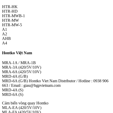
HTR-HK
HTR-HD
HTR-MWB-1
HTR-MW
HTR-MW-5
A1
A2
AHB
A4
Hontko Việt Nam
MRA-1A / MRA-1B
MRA-3A (420/5V/10V)
MRA-6A (420/5V/10V)
MRD-4A (G/B)
MRD-6A (G/B) Hontko Viet Nam Distributor / Hotline : 0938 906
663 / Email : giau@hgpvietnam.com
MRD-4A (S)
MRD-6A (S)
Cảm biến vòng quay Hontko
MLA-EA (420/5V/10V)
MLA-FA (420/5V/10V)