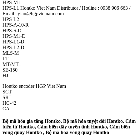
HPS-M1
HPS-L1 Hontko Viet Nam Distributor / Hotline : 0938 906 663 /
Email : giau@hgpvietnam.com
HPS-L2
HPS-A-10-R
HPS-S-D
HPS-M1-D
HPS-L1-D
HPS-L2-D
MLS-M
LT
MT/MT1
SE-150
HJ
Hontko encoder HGP Viet Nam
SCT
SRJ
HC-42
CA
Bộ mã hóa gia tăng Hontko, Bộ mã hóa tuyệt đối Hontko, Cảm
biến từ Hontko, Cảm biến dây tuyến tính Hontko, Cảm biến
vòng quay Hontko , Bộ mã hóa vòng quay Hontko