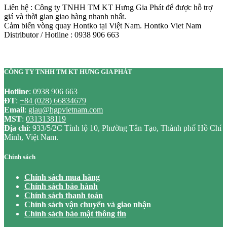
Liên hệ : Công ty TNHH TM KT Hưng Gia Phát để được hỗ trợ
giá và thời gian giao hàng nhanh nhất.
Cảm biến vòng quay Hontko tại Việt Nam. Hontko Viet Nam
Distributor / Hotline : 0938 906 663
CÔNG TY TNHH TM KT HƯNG GIA PHÁT
Hotline
:
0938 906 663
ĐT
:
+84 (028) 66834679
Email
:
giau@hgpvietnam.com
MST
:
0313138119
Địa chỉ
: 933/5/2C Tỉnh lộ 10, Phường Tân Tạo, Thành phố Hồ Chí
Minh, Việt Nam.
Chính sách
Chính sách mua hàng
Chính sách bảo hành
Chính sách thanh toán
Chính sách vận chuyển và giao nhận
Chính sách bảo mật thông tin