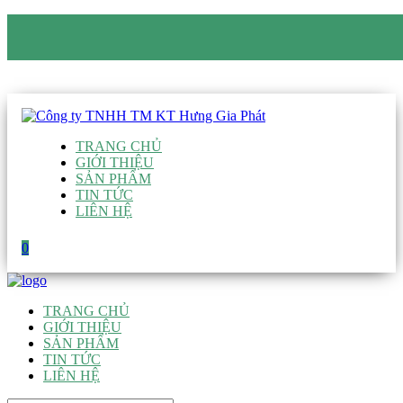
CÔNG TY TNHH TM KT HƯNG GIA PHÁT
Hotline
:
0938 906 663
Email
:
giau@hgpvietnam.com
TRANG CHỦ
GIỚI THIỆU
SẢN PHẨM
TIN TỨC
LIÊN HỆ
0
TRANG CHỦ
GIỚI THIỆU
SẢN PHẨM
TIN TỨC
LIÊN HỆ