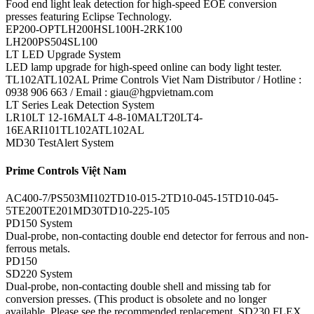
Food end light leak detection for high-speed EOE conversion
presses featuring Eclipse Technology.
EP200-OPTLH200HSL100H-2RK100
LH200PS504SL100
LT LED Upgrade System
LED lamp upgrade for high-speed online can body light tester.
TL102ATL102AL Prime Controls Viet Nam Distributor / Hotline :
0938 906 663 / Email : giau@hgpvietnam.com
LT Series Leak Detection System
LR10LT 12-16MALT 4-8-10MALT20LT4-
16EARI101TL102ATL102AL
MD30 TestAlert System
Prime Controls Việt Nam
AC400-7/PS503MI102TD10-015-2TD10-045-15TD10-045-
5TE200TE201MD30TD10-225-105
PD150 System
Dual-probe, non-contacting double end detector for ferrous and non-
ferrous metals.
PD150
SD220 System
Dual-probe, non-contacting double shell and missing tab for
conversion presses. (This product is obsolete and no longer
available. Please see the recommended replacement, SD230 FLEX