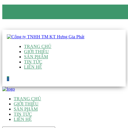
CÔNG TY TNHH TM KT HƯNG GIA PHÁT
Hotline
:
0938 906 663
Email
:
giau@hgpvietnam.com
TRANG CHỦ
GIỚI THIỆU
SẢN PHẨM
TIN TỨC
LIÊN HỆ
0
TRANG CHỦ
GIỚI THIỆU
SẢN PHẨM
TIN TỨC
LIÊN HỆ