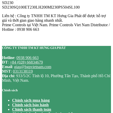
SD230
SD230SQ100ET230LH200MI230PS504SL100
Liên hệ : Công ty TNHH TM KT Hưng Gia Phát để được hỗ trợ
giá và thời gian giao hàng nhanh nhất.
Prime Controls tại Việt Nam. Prime Controls Viet Nam Distributor /
Hotline : 0938 906 663
CÔNG TY TNHH TM KT HƯNG GIA PHÁT
Hotline
:
0938 906 663
ĐT
:
+84 (028) 66834679
Email
:
giau@hgpvietnam.com
MST
:
0313138119
Địa chỉ
: 933/5/2C Tỉnh lộ 10, Phường Tân Tạo, Thành phố Hồ Chí
Minh, Việt Nam.
Chính sách
Chính sách mua hàng
Chính sách bảo hành
Chính sách thanh toán