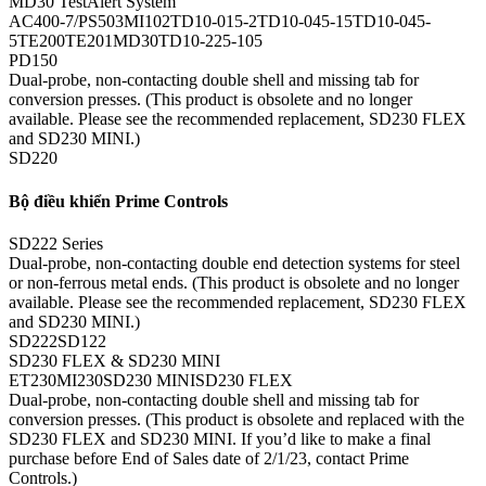
MD30 TestAlert System
AC400-7/PS503MI102TD10-015-2TD10-045-15TD10-045-
5TE200TE201MD30TD10-225-105
PD150
Dual-probe, non-contacting double shell and missing tab for
conversion presses. (This product is obsolete and no longer
available. Please see the recommended replacement, SD230 FLEX
and SD230 MINI.)
SD220
Bộ điều khiển Prime Controls
SD222 Series
Dual-probe, non-contacting double end detection systems for steel
or non-ferrous metal ends. (This product is obsolete and no longer
available. Please see the recommended replacement, SD230 FLEX
and SD230 MINI.)
SD222SD122
SD230 FLEX & SD230 MINI
ET230MI230SD230 MINISD230 FLEX
Dual-probe, non-contacting double shell and missing tab for
conversion presses. (This product is obsolete and replaced with the
SD230 FLEX and SD230 MINI. If you’d like to make a final
purchase before End of Sales date of 2/1/23, contact Prime
Controls.)