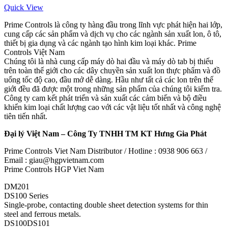
Quick View
Prime Controls là công ty hàng đầu trong lĩnh vực phát hiện hai lớp,
cung cấp các sản phẩm và dịch vụ cho các ngành sản xuất lon, ô tô,
thiết bị gia dụng và các ngành tạo hình kim loại khác. Prime
Controls Việt Nam
Chúng tôi là nhà cung cấp máy dò hai đầu và máy dò tab bị thiếu
trên toàn thế giới cho các dây chuyền sản xuất lon thực phẩm và đồ
uống tốc độ cao, đầu mở dễ dàng. Hầu như tất cả các lon trên thế
giới đều đã được một trong những sản phẩm của chúng tôi kiểm tra.
Công ty cam kết phát triển và sản xuất các cảm biến và bộ điều
khiển kim loại chất lượng cao với các vật liệu tốt nhất và công nghệ
tiên tiến nhất.
Đại lý Việt Nam – Công Ty TNHH TM KT Hưng Gia Phát
Prime Controls Viet Nam Distributor / Hotline : 0938 906 663 /
Email : giau@hgpvietnam.com
Prime Controls HGP Viet Nam
DM201
DS100 Series
Single-probe, contacting double sheet detection systems for thin
steel and ferrous metals.
DS100DS101