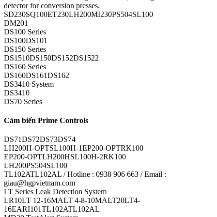
detector for conversion presses.
SD230SQ100ET230LH200MI230PS504SL100
DM201
DS100 Series
DS100DS101
DS150 Series
DS1510DS150DS152DS1522
DS160 Series
DS160DS161DS162
DS3410 System
DS3410
DS70 Series
Cảm biến Prime Controls
DS71DS72DS73DS74
LH200H-OPTSL100H-1EP200-OPTRK100
EP200-OPTLH200HSL100H-2RK100
LH200PS504SL100
TL102ATL102AL / Hotline : 0938 906 663 / Email :
giau@hgpvietnam.com
LT Series Leak Detection System
LR10LT 12-16MALT 4-8-10MALT20LT4-
16EARI101TL102ATL102AL