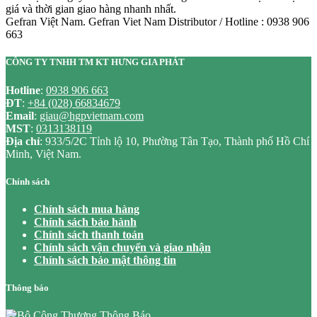
giá và thời gian giao hàng nhanh nhất.
Gefran Việt Nam. Gefran Viet Nam Distributor / Hotline : 0938 906
663
CÔNG TY TNHH TM KT HƯNG GIA PHÁT
Hotline
:
0938 906 663
ĐT
:
+84 (028) 66834679
Email
:
giau@hgpvietnam.com
MST
:
0313138119
Địa chỉ
: 933/5/2C Tỉnh lộ 10, Phường Tân Tạo, Thành phố Hồ Chí
Minh, Việt Nam.
Chính sách
Chính sách mua hàng
Chính sách bảo hành
Chính sách thanh toán
Chính sách vận chuyển và giao nhận
Chính sách bảo mật thông tin
Thông báo