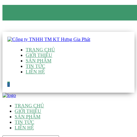
CÔNG TY TNHH TM KT HƯNG GIA PHÁT
Hotline
:
0938 906 663
Email
:
giau@hgpvietnam.com
TRANG CHỦ
GIỚI THIỆU
SẢN PHẨM
TIN TỨC
LIÊN HỆ
0
TRANG CHỦ
GIỚI THIỆU
SẢN PHẨM
TIN TỨC
LIÊN HỆ