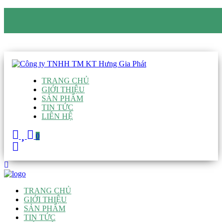
CÔNG TY TNHH TM KT HƯNG GIA PHÁT
Hotline
:
0938 906 663
Email
:
giau@hgpvietnam.com
TRANG CHỦ
GIỚI THIỆU
SẢN PHẨM
TIN TỨC
LIÊN HỆ
0
TRANG CHỦ
GIỚI THIỆU
SẢN PHẨM
TIN TỨC