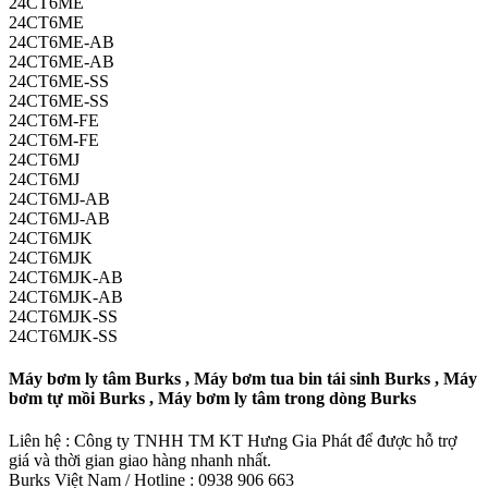
24CT6ME
24CT6ME
24CT6ME-AB
24CT6ME-AB
24CT6ME-SS
24CT6ME-SS
24CT6M-FE
24CT6M-FE
24CT6MJ
24CT6MJ
24CT6MJ-AB
24CT6MJ-AB
24CT6MJK
24CT6MJK
24CT6MJK-AB
24CT6MJK-AB
24CT6MJK-SS
24CT6MJK-SS
Máy bơm ly tâm Burks , Máy bơm tua bin tái sinh Burks , Máy
bơm tự mồi Burks , Máy bơm ly tâm trong dòng Burks
Liên hệ : Công ty TNHH TM KT Hưng Gia Phát để được hỗ trợ
giá và thời gian giao hàng nhanh nhất.
Burks Việt Nam / Hotline : 0938 906 663