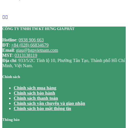
CÔNG TY TNHH TM KT HƯNG GIA PHÁT
Hotline
:
0938 906 663
ĐT
:
+84 (028) 66834679
Email
:
giau@hgpvietnam.com
MST
:
0313138119
Địa chỉ
: 933/5/2C Tỉnh lộ 10, Phường Tân Tạo, Thành phố Hồ Chí
Minh, Việt Nam.
Chính sách
Chính sách mua hàng
Chính sách bảo hành
Chính sách thanh toán
Chính sách vận chuyển và giao nhận
Chính sách bảo mật thông tin
Thông báo