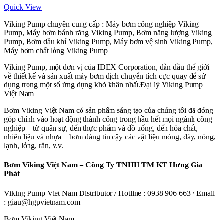
Quick View
Viking Pump chuyên cung cấp : Máy bơm công nghiệp Viking
Pump, Máy bơm bánh răng Viking Pump, Bơm năng lượng Viking
Pump, Bơm dầu khí Viking Pump, Máy bơm vệ sinh Viking Pump,
Máy bơm chất lỏng Viking Pump
Viking Pump, một đơn vị của IDEX Corporation, dẫn đầu thế giới
về thiết kế và sản xuất máy bơm dịch chuyển tích cực quay để sử
dụng trong một số ứng dụng khó khăn nhất.Đại lý Viking Pump
Việt Nam
Bơm Viking Việt Nam có sản phẩm sáng tạo của chúng tôi đã đóng
góp chính vào hoạt động thành công trong hầu hết mọi ngành công
nghiệp—từ quân sự, đến thực phẩm và đồ uống, đến hóa chất,
nhiên liệu và nhựa—bơm đáng tin cậy các vật liệu mỏng, dày, nóng,
lạnh, lỏng, rắn, v.v.
Bơm Viking Việt Nam – Công Ty TNHH TM KT Hưng Gia
Phát
Viking Pump Viet Nam Distributor / Hotline : 0938 906 663 / Email
: giau@hgpvietnam.com
Bơm Viking Việt Nam