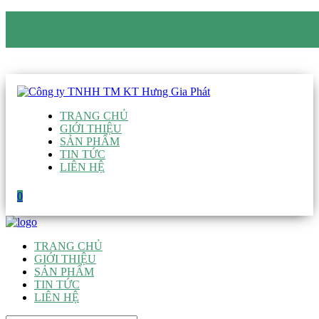
CÔNG TY TNHH TM KT HƯNG GIA PHÁT
Hotline
:
0938 906 663
Email
:
giau@hgpvietnam.com
TRANG CHỦ
GIỚI THIỆU
SẢN PHẨM
TIN TỨC
LIÊN HỆ
0
TRANG CHỦ
GIỚI THIỆU
SẢN PHẨM
TIN TỨC
LIÊN HỆ