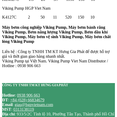
Viking Pump HGP Viet Nam
K4127C 2 50 11 520 150 10
Máy bơm công nghiệp Viking Pump, Máy bơm bánh răng
Viking Pump, Bơm năng lượng Viking Pump, Bơm dầu khí
Viking Pump, Máy bơm vệ sinh Viking Pump, Máy bơm chất
lỏng Viking Pump
Liên hệ : Công ty TNHH TM KT Hưng Gia Phát để được hỗ trợ
giá và thời gian giao hàng nhanh nhất.
Viking Pump tại Việt Nam. Viking Pump Viet Nam Distributor /
Hotline : 0938 906 663
CÔNG TY TNHH TM KT HƯNG GIA PHÁT
Hotline
:
0938 906 663
ĐT
:
+84 (028) 66834679
Email
:
giau@hgpvietnam.com
MST
:
0313138119
Địa chỉ
: 933/5/2C Tỉnh lộ 10, Phường Tân Tạo, Thành phố Hồ Chí