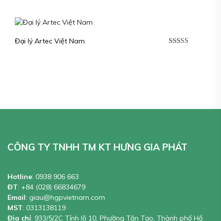
Được xếp
hạng
5.00
5
sao
Đại lý Artec Việt Nam
Được xếp
hạng
5.00
5
sao
CÔNG TY TNHH TM KT HƯNG GIA PHÁT
Hotline
:
0938 906 663
ĐT
:
+84 (028) 66834679
Email
:
giau@hgpvietnam.com
MST
:
0313138119
Địa chỉ
: 933/5/2C Tỉnh lộ 10, Phường Tân Tạo, Thành phố Hồ