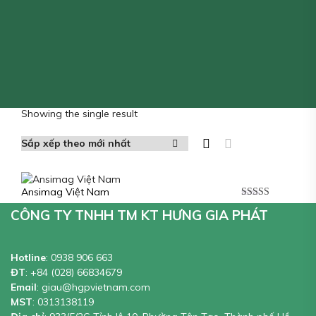
Showing the single result
Ansimag Việt Nam
Được xếp
CÔNG TY TNHH TM KT HƯNG GIA PHÁT
hạng
5.00
5
sao
Hotline
:
0938 906 663
ĐT
:
+84 (028) 66834679
Email
:
giau@hgpvietnam.com
MST
:
0313138119