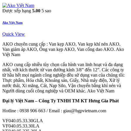
Được xếp hạng
5.00
5 sao
Ako Việt Nam
Quick View
AKO chuyên cung cấp : Van kẹp AKO, Van kẹp khí nén AKO,
Van giảm áp AKO, Ống van kẹp AKO, Van cổng dao AKO. Ako
Việt Nam
AKO cung cấp nhiều tùy chọn cấu hình van linh hoạt và đa dạng
nhất, với kích thước từ van đường kính 3/8” đến 12”. Các công ty
từ hầu hết mọi ngành công nghiệp đều sử dụng van của chúng tôi:
Thực phẩm, Hóa chất, Khoáng sản, Giấy, Nhà máy điện, Xử lý
nước thải, Xi măng, Cát, Nạp Silo, Vận chuyển bằng khí nén và
Người dùng cuối công nghiệp và OEM khác. Ako Việt Nam
Đại lý Việt Nam – Công Ty TNHH TM KT Hưng Gia Phát
Hotline : 0938 906 663 / Email : giau@hgpvietnam.com
VF040.05.33.30GLA
VF040.05.33.30LA