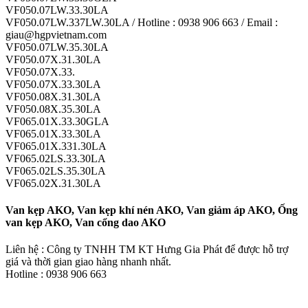
VF050.07LW.33.30LA
VF050.07LW.337LW.30LA / Hotline : 0938 906 663 / Email :
giau@hgpvietnam.com
VF050.07LW.35.30LA
VF050.07X.31.30LA
VF050.07X.33.
VF050.07X.33.30LA
VF050.08X.31.30LA
VF050.08X.35.30LA
VF065.01X.33.30GLA
VF065.01X.33.30LA
VF065.01X.331.30LA
VF065.02LS.33.30LA
VF065.02LS.35.30LA
VF065.02X.31.30LA
Van kẹp AKO, Van kẹp khí nén AKO, Van giảm áp AKO, Ống
van kẹp AKO, Van cổng dao AKO
Liên hệ : Công ty TNHH TM KT Hưng Gia Phát để được hỗ trợ
giá và thời gian giao hàng nhanh nhất.
Hotline : 0938 906 663