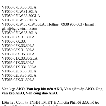
VF050.07LS.35.30LA
VF050.07LW.31.30LA
VF050.07LW.33.30GLA
VF050.07LW.33.30LA
VF050.07LW.337LW.30LA / Hotline : 0938 906 663 / Email :
giau@hgpvietnam.com
VF050.07LW.35.30LA
VF050.07X.31.30LA
VF050.07X.33.
VF050.07X.33.30LA
VF050.08X.31.30LA
VF050.08X.35.30LA
VF065.01X.33.30GLA
VF065.01X.33.30LA
VF065.01X.331.30LA
VF065.02LS.33.30LA
VF065.02LS.35.30LA
VF065.02X.31.30LA
Van kẹp AKO, Van kẹp khí nén AKO, Van giảm áp AKO, Ống
van kẹp AKO, Van cổng dao AKO.
Liên hệ : Công ty TNHH TM KT Hưng Gia Phát để được hỗ trợ