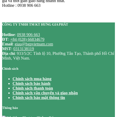
giá và thời gian giao hàng nhanh nhất.
Hotline : 0938 906 663
CÔNG TY TNHH TM KT HƯNG GIA PHÁT
Hotline
:
0938 906 663
ĐT
:
+84 (028) 66834679
Email
:
giau@hgpvietnam.com
MST
:
0313138119
Địa chỉ
: 933/5/2C Tỉnh lộ 10, Phường Tân Tạo, Thành phố Hồ Chí
Minh, Việt Nam.
Chính sách
Chính sách mua hàng
Chính sách bảo hành
Chính sách thanh toán
Chính sách vận chuyển và giao nhận
Chính sách bảo mật thông tin
Thông báo