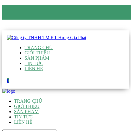
CÔNG TY TNHH TM KT HƯNG GIA PHÁT
Hotline
:
0938 906 663
Email
:
giau@hgpvietnam.com
TRANG CHỦ
GIỚI THIỆU
SẢN PHẨM
TIN TỨC
LIÊN HỆ
0
TRANG CHỦ
GIỚI THIỆU
SẢN PHẨM
TIN TỨC
LIÊN HỆ