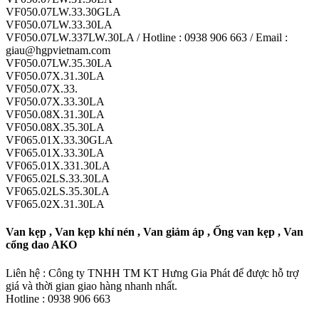
VF050.07LW.33.30GLA
VF050.07LW.33.30LA
VF050.07LW.337LW.30LA / Hotline : 0938 906 663 / Email :
giau@hgpvietnam.com
VF050.07LW.35.30LA
VF050.07X.31.30LA
VF050.07X.33.
VF050.07X.33.30LA
VF050.08X.31.30LA
VF050.08X.35.30LA
VF065.01X.33.30GLA
VF065.01X.33.30LA
VF065.01X.331.30LA
VF065.02LS.33.30LA
VF065.02LS.35.30LA
VF065.02X.31.30LA
Van kẹp , Van kẹp khí nén , Van giảm áp , Ống van kẹp , Van
cổng dao AKO
Liên hệ : Công ty TNHH TM KT Hưng Gia Phát để được hỗ trợ
giá và thời gian giao hàng nhanh nhất.
Hotline : 0938 906 663