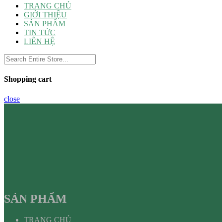
TRANG CHỦ
GIỚI THIỆU
SẢN PHẨM
TIN TỨC
LIÊN HỆ
Shopping cart
close
SẢN PHẨM
TRANG CHỦ