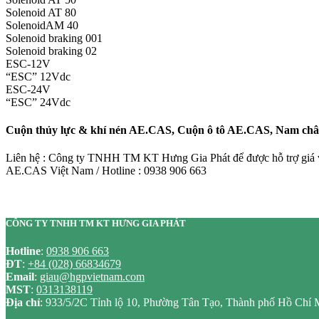
Solenoid AT 80
SolenoidAM 40
Solenoid braking 001
Solenoid braking 02
ESC-12V
“ESC” 12Vdc
ESC-24V
“ESC” 24Vdc
Cuộn thủy lực & khí nén AE.CAS, Cuộn ô tô AE.CAS, Nam ch
Liên hệ : Công ty TNHH TM KT Hưng Gia Phát để được hỗ trợ giá và
AE.CAS Việt Nam / Hotline : 0938 906 663
CÔNG TY TNHH TM KT HƯNG GIA PHÁT
Hotline
:
0938 906 663
ĐT
:
+84 (028) 66834679
Email
:
giau@hgpvietnam.com
MST
:
0313138119
Địa chỉ
: 933/5/2C Tỉnh lộ 10, Phường Tân Tạo, Thành phố Hồ Chí 