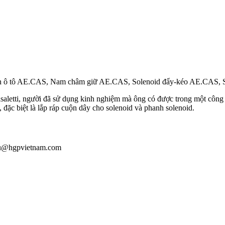
ộn ô tô AE.CAS, Nam châm giữ AE.CAS, Solenoid đẩy-kéo AE.CAS,
etti, người đã sử dụng kinh nghiệm mà ông có được trong một công t
, đặc biệt là lắp ráp cuộn dây cho solenoid và phanh solenoid.
iau@hgpvietnam.com