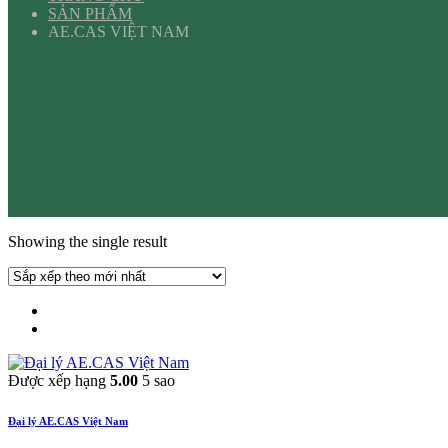
SẢN PHẨM
AE.CAS VIỆT NAM
Showing the single result
Được xếp hạng
5.00
5 sao
Đại lý AE.CAS Việt Nam