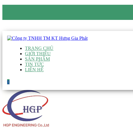
CÔNG TY TNHH TM KT HƯNG GIA PHÁT
Hotline
:
0938 906 663
Email
:
giau@hgpvietnam.com
TRANG CHỦ
GIỚI THIỆU
SẢN PHẨM
TIN TỨC
LIÊN HỆ
0