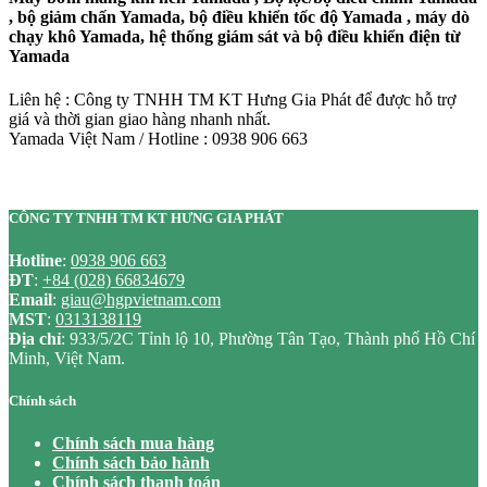
, bộ giảm chấn Yamada, bộ điều khiển tốc độ Yamada , máy dò
chạy khô Yamada, hệ thống giám sát và bộ điều khiển điện từ
Yamada
Liên hệ : Công ty TNHH TM KT Hưng Gia Phát để được hỗ trợ
giá và thời gian giao hàng nhanh nhất.
Yamada Việt Nam / Hotline : 0938 906 663
CÔNG TY TNHH TM KT HƯNG GIA PHÁT
Hotline
:
0938 906 663
ĐT
:
+84 (028) 66834679
Email
:
giau@hgpvietnam.com
MST
:
0313138119
Địa chỉ
: 933/5/2C Tỉnh lộ 10, Phường Tân Tạo, Thành phố Hồ Chí
Minh, Việt Nam.
Chính sách
Chính sách mua hàng
Chính sách bảo hành
Chính sách thanh toán