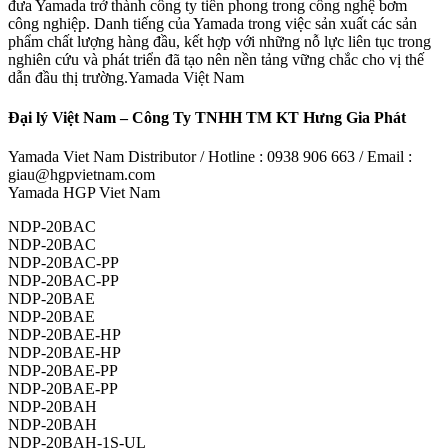
đưa Yamada trở thành công ty tiên phong trong công nghệ bơm
công nghiệp. Danh tiếng của Yamada trong việc sản xuất các sản
phẩm chất lượng hàng đầu, kết hợp với những nỗ lực liên tục trong
nghiên cứu và phát triển đã tạo nên nền tảng vững chắc cho vị thế
dẫn đầu thị trường.Yamada Việt Nam
Đại lý Việt Nam – Công Ty TNHH TM KT Hưng Gia Phát
Yamada Viet Nam Distributor / Hotline : 0938 906 663 / Email :
giau@hgpvietnam.com
Yamada HGP Viet Nam
NDP-20BAC
NDP-20BAC
NDP-20BAC-PP
NDP-20BAC-PP
NDP-20BAE
NDP-20BAE
NDP-20BAE-HP
NDP-20BAE-HP
NDP-20BAE-PP
NDP-20BAE-PP
NDP-20BAH
NDP-20BAH
NDP-20BAH-1S-UL