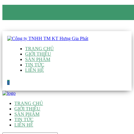
CÔNG TY TNHH TM KT HƯNG GIA PHÁT
Hotline
:
0938 906 663
Email
:
giau@hgpvietnam.com
TRANG CHỦ
GIỚI THIỆU
SẢN PHẨM
TIN TỨC
LIÊN HỆ
0
TRANG CHỦ
GIỚI THIỆU
SẢN PHẨM
TIN TỨC
LIÊN HỆ