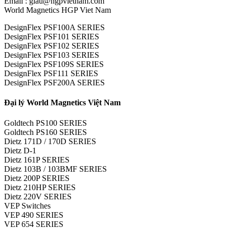
Email : giau@hgpvietnam.com
World Magnetics HGP Viet Nam
DesignFlex PSF100A SERIES
DesignFlex PSF101 SERIES
DesignFlex PSF102 SERIES
DesignFlex PSF103 SERIES
DesignFlex PSF109S SERIES
DesignFlex PSF111 SERIES
DesignFlex PSF200A SERIES
Đại lý World Magnetics Việt Nam
Goldtech PS100 SERIES
Goldtech PS160 SERIES
Dietz 171D / 170D SERIES
Dietz D-1
Dietz 161P SERIES
Dietz 103B / 103BMF SERIES
Dietz 200P SERIES
Dietz 210HP SERIES
Dietz 220V SERIES
VEP Switches
VEP 490 SERIES
VEP 654 SERIES