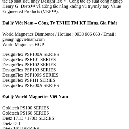
tắc áp suất siêu nhạy DesignFlex™, Công tắc áp suất công nghiệp
Henry G. Dietz™ và Công tắc hàng không vũ trụ/máy bay Value
Engineered Products (VEP™).
Đại lý Việt Nam – Công Ty TNHH TM KT Hưng Gia Phát
World Magnetics Distributor / Hotline : 0938 906 663 / Email :
giau@hgpvietnam.com
World Magnetics HGP
DesignFlex PSF100A SERIES
DesignFlex PSF101 SERIES
DesignFlex PSF102 SERIES
DesignFlex PSF103 SERIES
DesignFlex PSF109S SERIES
DesignFlex PSF111 SERIES
DesignFlex PSF200A SERIES
Đại lý World Magnetics Việt Nam
Goldtech PS100 SERIES
Goldtech PS160 SERIES
Dietz 171D / 170D SERIES
Dietz D-1
Dietz 161P SERIES