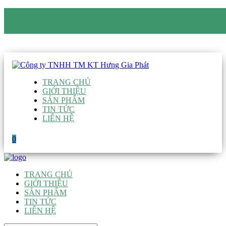
CÔNG TY TNHH TM KT HƯNG GIA PHÁT
Hotline
:
0938 906 663
Email
:
giau@hgpvietnam.com
TRANG CHỦ
GIỚI THIỆU
SẢN PHẨM
TIN TỨC
LIÊN HỆ
0
TRANG CHỦ
GIỚI THIỆU
SẢN PHẨM
TIN TỨC
LIÊN HỆ