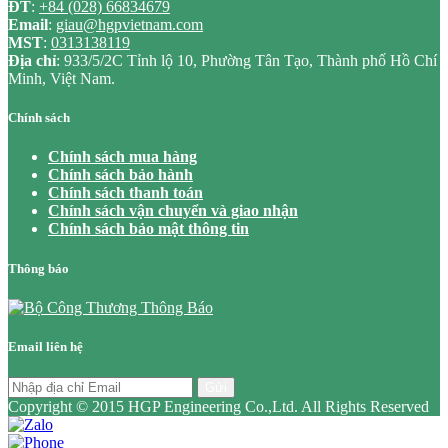
ĐT
:
+84 (028) 66834679
Email
:
giau@hgpvietnam.com
MST
:
0313138119
Địa chỉ
: 933/5/2C Tỉnh lộ 10, Phường Tân Tạo, Thành phố Hồ Chí
Minh, Việt Nam.
Chính sách
Chính sách mua hàng
Chính sách bảo hành
Chính sách thanh toán
Chính sách vận chuyển và giao nhận
Chính sách bảo mật thông tin
Thông báo
Email liên hệ
Gửi
Copyright © 2015 HGP Engineering Co.,Ltd. All Rights Reserved