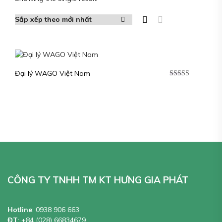
Đại lý WAGO Việt Nam
Được xếp
hạng
5.00
5
sao
CÔNG TY TNHH TM KT HƯNG GIA PHÁT
Hotline
:
0938 906 663
ĐT
:
+84 (028) 66834679