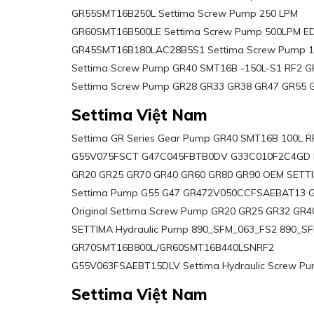
GR55SMT16B250L Settima Screw Pump 250 LPM
GR60SMT16B500LE Settima Screw Pump 500LPM E
GR45SMT16B180LAC28B5S1 Settima Screw Pump 1
Settima Screw Pump GR40 SMT16B -150L-S1 RF2 G
Settima Screw Pump GR28 GR33 GR38 GR47 GR55
Settima Việt Nam
Settima GR Series Gear Pump GR40 SMT16B 100L R
G55V075FSCT G47C045FBTB0DV G33C010F2C4GD Hy
GR20 GR25 GR70 GR40 GR60 GR80 GR90 OEM SETTIM
Settima Pump G55 G47 GR472V050CCFSAEBAT13 
Original Settima Screw Pump GR20 GR25 GR32 GR4
SETTIMA Hydraulic Pump 890_SFM_063_FS2 890_SF
GR70SMT16B800L/GR60SMT16B440LSNRF2
G55V063FSAEBT15DLV Settima Hydraulic Screw Pu
Settima Việt Nam