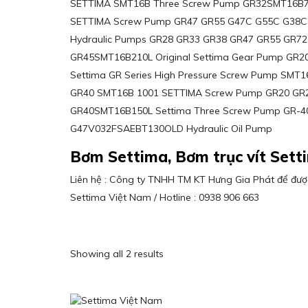
SETTIMA SMT16B Three Screw Pump GR32SMT16B
SETTIMA Screw Pump GR47 GR55 G47C G55C G38C
Hydraulic Pumps GR28 GR33 GR38 GR47 GR55 GR72 
GR45SMT16B210L Original Settima Gear Pump GR20
Settima GR Series High Pressure Screw Pump SM
GR40 SMT16B 1001 SETTIMA Screw Pump GR20 GR2
GR40SMT16B150L Settima Three Screw Pump GR-4
G47V032FSAEBT130OLD Hydraulic Oil Pump
Bơm Settima, Bơm trục vít Sett
Liên hệ : Công ty TNHH TM KT Hưng Gia Phát để được
Settima Việt Nam / Hotline : 0938 906 663
Showing all 2 results