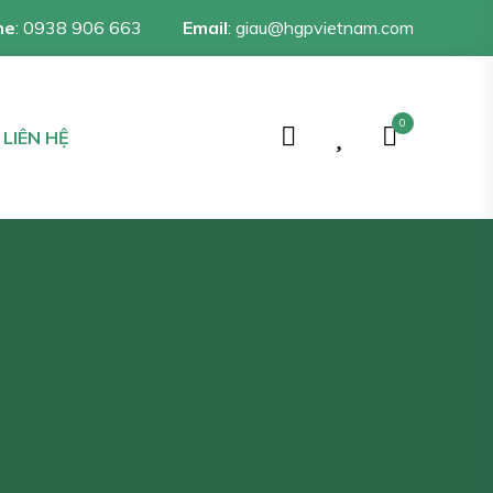
ne
:
0938 906 663
Email
:
giau@hgpvietnam.com
0
LIÊN HỆ