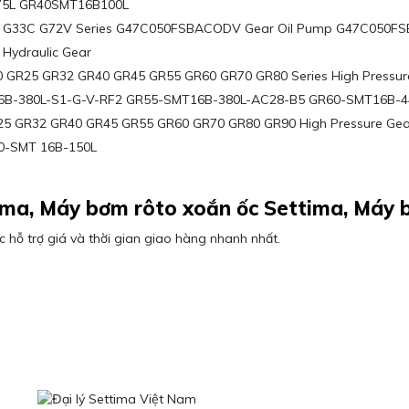
75L GR40SMT16B100L
 G33C G72V Series G47C050FSBACODV Gear Oil Pump G47C050F
Hydraulic Gear
 GR25 GR32 GR40 GR45 GR55 GR60 GR70 GR80 Series High Pressur
T16B-380L-S1-G-V-RF2 GR55-SMT16B-380L-AC28-B5 GR60-SMT16B-4
5 GR32 GR40 GR45 GR55 GR60 GR70 GR80 GR90 High Pressure Ge
0-SMT 16B-150L
ima, Máy bơm rôto xoắn ốc Settima, Máy b
 hỗ trợ giá và thời gian giao hàng nhanh nhất.