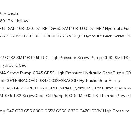
DPM Seals
80 LPM Hollow
R55-SMT16B-320L-S1 RF2 GR60 SMT16B-500L-S1 RF2 Hydraulic Ge
 GR72 G28V006F1C3GD G380C025F2AC4QD Hydraulic Gear Screw 
F2 GR32 SMT16B 45L RF2 High Pressure Screw Pump GR32 SMT16B
draulic Gear
A Screw Pump GR45 GR55 High Pressure Hydraulic Gear Pump G
G55C075FSBACOED GR47C032FSBACOD Hydraulic Gear Pump
0 GR45 GR55 GR60 GR70 GR80 Series Hydraulic Gear Pump GR40-
M_075_FS2 Screw Gear Oil Pump 890_SFM_090_FS Thermal Power 
mp G47 G38 G55 G38C G55V G55C G33C G47C G28V High Pressure