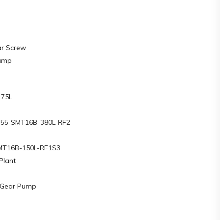
ar Screw
Pump
 75L
R55-SMT16B-380L-RF2
SMT16B-150L-RF1S3
Plant
 Gear Pump