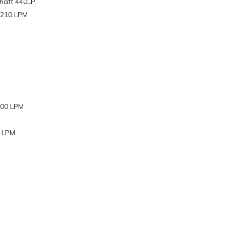
haft 440LP
210 LPM
00 LPM
 LPM