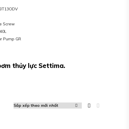
SBT13ODV
e Screw
40L
ar Pump GR
ơm thủy lực Settima.