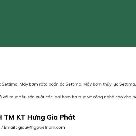
t Settima, Máy bơm rôto xoắn ốc Settima, Máy bơm thủy lực Settima
với mục tiêu sản xuất các loại bơm ba trục vít công nghệ cao cho 
H TM KT Hưng Gia Phát
63 / Email : giau@hgpvietnam.com