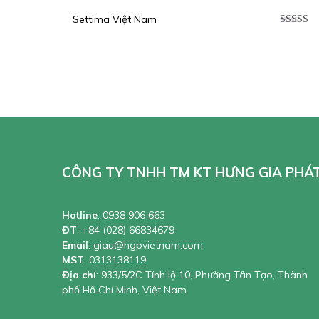
Settima Việt Nam
Được xế
hạng
5.0
sao
CÔNG TY TNHH TM KT HƯNG GIA PHÁ
Hotline
:
0938 906 663
ĐT
:
+84 (028) 66834679
Email
:
giau@hgpvietnam.com
MST
:
0313138119
Địa chỉ
: 933/5/2C Tỉnh lộ 10, Phường Tân Tạo, Thành
phố Hồ Chí Minh, Việt Nam.