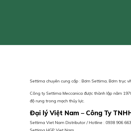
Settima chuyên cung cấp : Bơm Settima, Bơm trục ví
Công ty Settima Meccanica được thành lập năm 1978 
độ rung trong mạch thủy lực.
Đại lý Việt Nam – Công Ty TNH
Settima Viet Nam Distributor / Hotline : 0938 906 6
Settima HGP Viet Nam