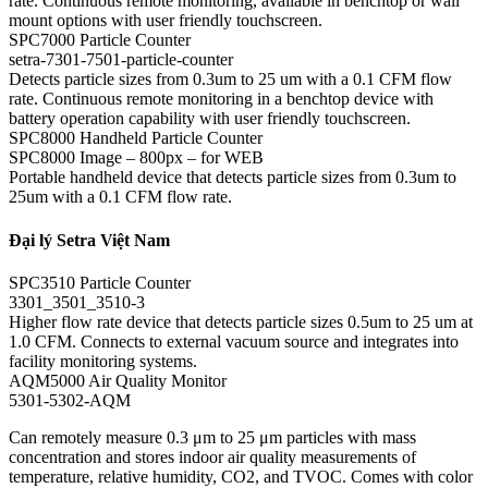
rate. Continuous remote monitoring, available in benchtop or wall
mount options with user friendly touchscreen.
SPC7000 Particle Counter
setra-7301-7501-particle-counter
Detects particle sizes from 0.3um to 25 um with a 0.1 CFM flow
rate. Continuous remote monitoring in a benchtop device with
battery operation capability with user friendly touchscreen.
SPC8000 Handheld Particle Counter
SPC8000 Image – 800px – for WEB
Portable handheld device that detects particle sizes from 0.3um to
25um with a 0.1 CFM flow rate.
Đại lý Setra Việt Nam
SPC3510 Particle Counter
3301_3501_3510-3
Higher flow rate device that detects particle sizes 0.5um to 25 um at
1.0 CFM. Connects to external vacuum source and integrates into
facility monitoring systems.
AQM5000 Air Quality Monitor
5301-5302-AQM
Can remotely measure 0.3 μm to 25 μm particles with mass
concentration and stores indoor air quality measurements of
temperature, relative humidity, CO2, and TVOC. Comes with color