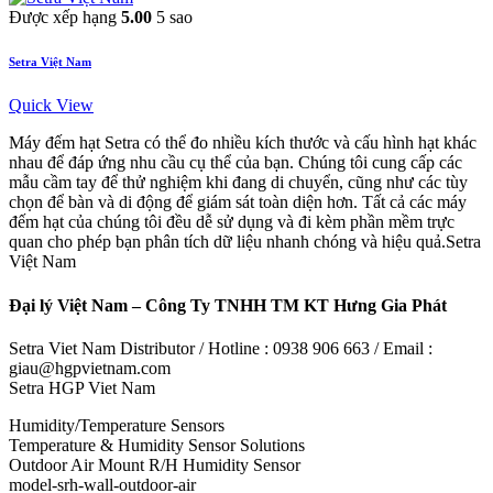
Được xếp hạng
5.00
5 sao
Setra Việt Nam
Quick View
Máy đếm hạt Setra có thể đo nhiều kích thước và cấu hình hạt khác
nhau để đáp ứng nhu cầu cụ thể của bạn. Chúng tôi cung cấp các
mẫu cầm tay để thử nghiệm khi đang di chuyển, cũng như các tùy
chọn để bàn và di động để giám sát toàn diện hơn. Tất cả các máy
đếm hạt của chúng tôi đều dễ sử dụng và đi kèm phần mềm trực
quan cho phép bạn phân tích dữ liệu nhanh chóng và hiệu quả.Setra
Việt Nam
Đại lý Việt Nam – Công Ty TNHH TM KT Hưng Gia Phát
Setra Viet Nam Distributor / Hotline : 0938 906 663 / Email :
giau@hgpvietnam.com
Setra HGP Viet Nam
Humidity/Temperature Sensors
Temperature & Humidity Sensor Solutions
Outdoor Air Mount R/H Humidity Sensor
model-srh-wall-outdoor-air