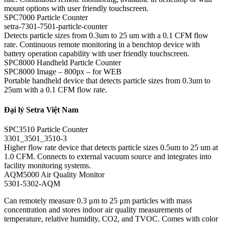
mount options with user friendly touchscreen.
SPC7000 Particle Counter
setra-7301-7501-particle-counter
Detects particle sizes from 0.3um to 25 um with a 0.1 CFM flow
rate. Continuous remote monitoring in a benchtop device with
battery operation capability with user friendly touchscreen.
SPC8000 Handheld Particle Counter
SPC8000 Image – 800px – for WEB
Portable handheld device that detects particle sizes from 0.3um to
25um with a 0.1 CFM flow rate.
Đại lý Setra Việt Nam
SPC3510 Particle Counter
3301_3501_3510-3
Higher flow rate device that detects particle sizes 0.5um to 25 um at
1.0 CFM. Connects to external vacuum source and integrates into
facility monitoring systems.
AQM5000 Air Quality Monitor
5301-5302-AQM
Can remotely measure 0.3 μm to 25 μm particles with mass
concentration and stores indoor air quality measurements of
temperature, relative humidity, CO2, and TVOC. Comes with color