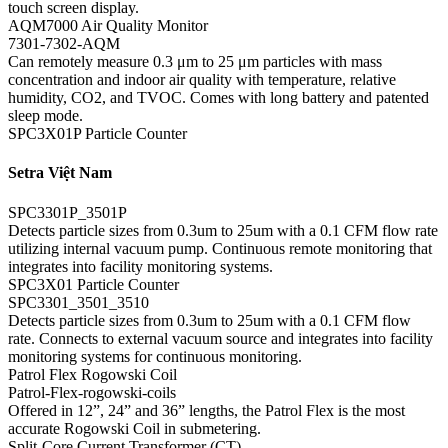
touch screen display.
AQM7000 Air Quality Monitor
7301-7302-AQM
Can remotely measure 0.3 μm to 25 μm particles with mass
concentration and indoor air quality with temperature, relative
humidity, CO2, and TVOC. Comes with long battery and patented
sleep mode.
SPC3X01P Particle Counter
Setra Việt Nam
SPC3301P_3501P
Detects particle sizes from 0.3um to 25um with a 0.1 CFM flow rate
utilizing internal vacuum pump. Continuous remote monitoring that
integrates into facility monitoring systems.
SPC3X01 Particle Counter
SPC3301_3501_3510
Detects particle sizes from 0.3um to 25um with a 0.1 CFM flow
rate. Connects to external vacuum source and integrates into facility
monitoring systems for continuous monitoring.
Patrol Flex Rogowski Coil
Patrol-Flex-rogowski-coils
Offered in 12”, 24” and 36” lengths, the Patrol Flex is the most
accurate Rogowski Coil in submetering.
Split-Core Current Transformer (CT)