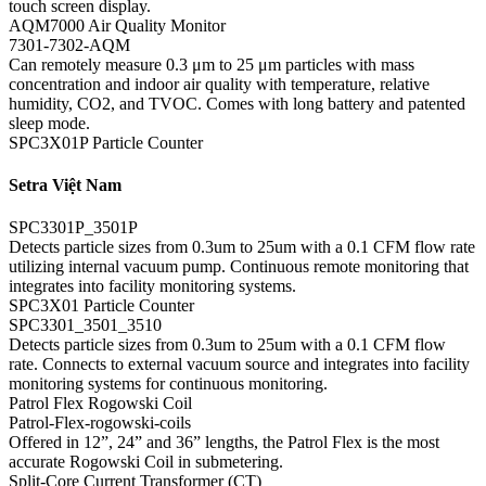
touch screen display.
AQM7000 Air Quality Monitor
7301-7302-AQM
Can remotely measure 0.3 μm to 25 μm particles with mass
concentration and indoor air quality with temperature, relative
humidity, CO2, and TVOC. Comes with long battery and patented
sleep mode.
SPC3X01P Particle Counter
Setra Việt Nam
SPC3301P_3501P
Detects particle sizes from 0.3um to 25um with a 0.1 CFM flow rate
utilizing internal vacuum pump. Continuous remote monitoring that
integrates into facility monitoring systems.
SPC3X01 Particle Counter
SPC3301_3501_3510
Detects particle sizes from 0.3um to 25um with a 0.1 CFM flow
rate. Connects to external vacuum source and integrates into facility
monitoring systems for continuous monitoring.
Patrol Flex Rogowski Coil
Patrol-Flex-rogowski-coils
Offered in 12”, 24” and 36” lengths, the Patrol Flex is the most
accurate Rogowski Coil in submetering.
Split-Core Current Transformer (CT)