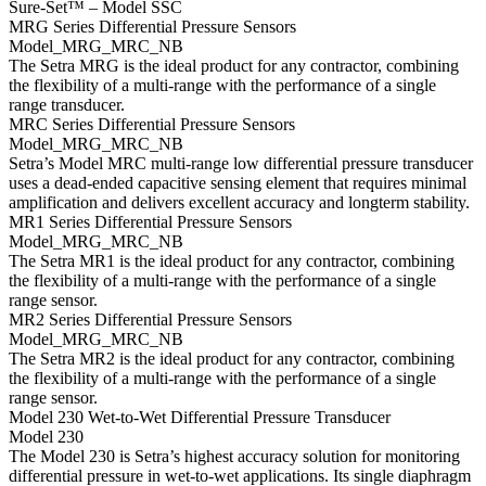
Sure-Set™ – Model SSC
MRG Series Differential Pressure Sensors
Model_MRG_MRC_NB
The Setra MRG is the ideal product for any contractor, combining
the flexibility of a multi-range with the performance of a single
range transducer.
MRC Series Differential Pressure Sensors
Model_MRG_MRC_NB
Setra’s Model MRC multi-range low differential pressure transducer
uses a dead-ended capacitive sensing element that requires minimal
amplification and delivers excellent accuracy and longterm stability.
MR1 Series Differential Pressure Sensors
Model_MRG_MRC_NB
The Setra MR1 is the ideal product for any contractor, combining
the flexibility of a multi-range with the performance of a single
range sensor.
MR2 Series Differential Pressure Sensors
Model_MRG_MRC_NB
The Setra MR2 is the ideal product for any contractor, combining
the flexibility of a multi-range with the performance of a single
range sensor.
Model 230 Wet-to-Wet Differential Pressure Transducer
Model 230
The Model 230 is Setra’s highest accuracy solution for monitoring
differential pressure in wet-to-wet applications. Its single diaphragm