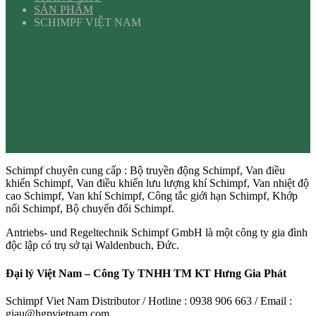
SẢN PHẨM
SCHIMPF VIỆT NAM
Schimpf chuyên cung cấp : Bộ truyền động Schimpf, Van điều
khiển Schimpf, Van điều khiển lưu lượng khí Schimpf, Van nhiệt độ
cao Schimpf, Van khí Schimpf, Công tắc giới hạn Schimpf, Khớp
nối Schimpf, Bộ chuyển đổi Schimpf.
Antriebs- und Regeltechnik Schimpf GmbH là một công ty gia đình
độc lập có trụ sở tại Waldenbuch, Đức.
Đại lý Việt Nam – Công Ty TNHH TM KT Hưng Gia Phát
Schimpf Viet Nam Distributor / Hotline : 0938 906 663 / Email :
giau@hgpvietnam.com