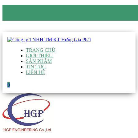
CÔNG TY TNHH TM KT HƯNG GIA PHÁT
Hotline
:
0938 906 663
Email
:
giau@hgpvietnam.com
TRANG CHỦ
GIỚI THIỆU
SẢN PHẨM
TIN TỨC
LIÊN HỆ
0