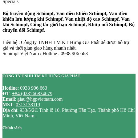
Specials
Bộ truyền động Schimpf, Van điều khiển Schimpf, Van điều
khiển lưu lượng khí Schimpf, Van nhiệt độ cao Schimpf, Van
khí Schimpf, Công tắc giới hạn Schimpf, Khớp nối Schimpf, Bộ
chuyển đổi Schimpf.
Liên hệ : Công ty TNHH TM KT Hưng Gia Phát để được hỗ trợ
giá và thời gian giao hàng nhanh nhất.
Schimpf Việt Nam / Hotline : 0938 906 663
CÔNG TY TNHH TM KT HƯNG GIA PHÁT
Hotline
:
0938 906 663
ĐT
:
+84 (028) 66834679
Email
:
giau@hgpvietnam.com
MST
:
0313138119
Địa chỉ
: 933/5/2C Tỉnh lộ 10, Phường Tân Tạo, Thành phố Hồ Chí
Minh, Việt Nam.
Chính sách