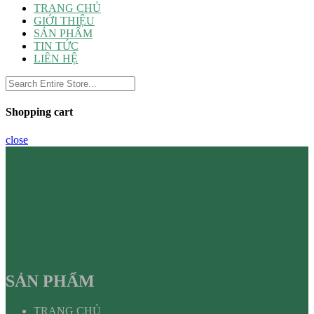
TRANG CHỦ
GIỚI THIỆU
SẢN PHẨM
TIN TỨC
LIÊN HỆ
Shopping cart
close
SẢN PHẨM
TRANG CHỦ