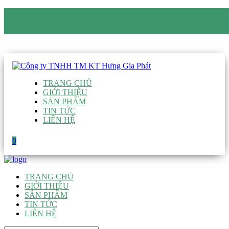
CÔNG TY TNHH TM KT HƯNG GIA PHÁT
Hotline
:
0938 906 663
Email
:
giau@hgpvietnam.com
TRANG CHỦ
GIỚI THIỆU
SẢN PHẨM
TIN TỨC
LIÊN HỆ
0
TRANG CHỦ
GIỚI THIỆU
SẢN PHẨM
TIN TỨC
LIÊN HỆ