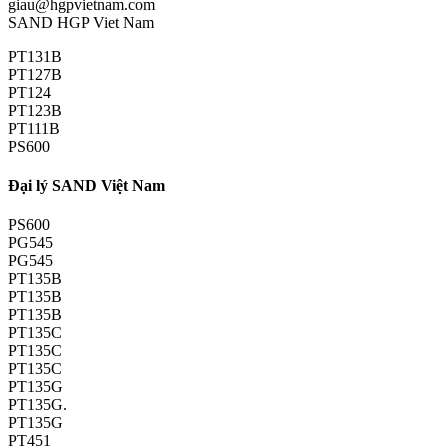
giau@hgpvietnam.com
SAND HGP Viet Nam
PT131B
PT127B
PT124
PT123B
PT111B
PS600
Đại lý SAND Việt Nam
PS600
PG545
PG545
PT135B
PT135B
PT135B
PT135C
PT135C
PT135C
PT135G
PT135G.
PT135G
PT451