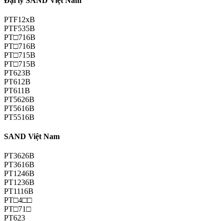
Đại lý SAND Việt Nam
PTF12xB
PTF535B
PT□716B
PT□716B
PT□715B
PT□715B
PT623B
PT612B
PT611B
PT5626B
PT5616B
PT5516B
SAND Việt Nam
PT3626B
PT3616B
PT1246B
PT1236B
PT1116B
PT□4□□
PT□71□
PT623