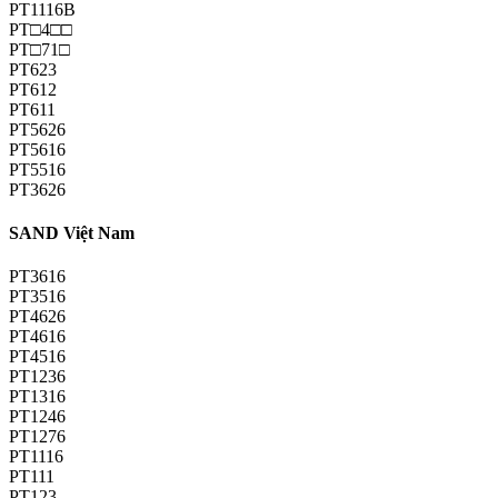
PT1116B
PT□4□□
PT□71□
PT623
PT612
PT611
PT5626
PT5616
PT5516
PT3626
SAND Việt Nam
PT3616
PT3516
PT4626
PT4616
PT4516
PT1236
PT1316
PT1246
PT1276
PT1116
PT111
PT123