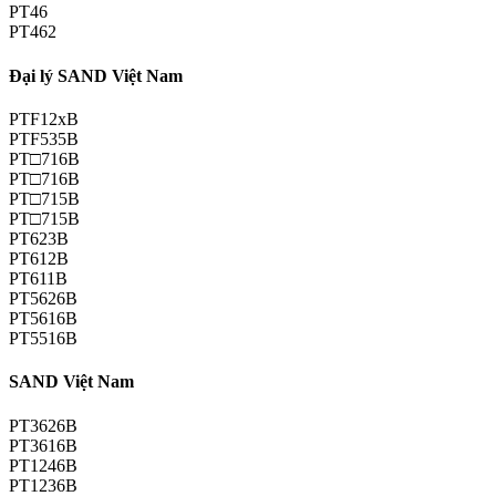
PT46
PT462
Đại lý SAND Việt Nam
PTF12xB
PTF535B
PT□716B
PT□716B
PT□715B
PT□715B
PT623B
PT612B
PT611B
PT5626B
PT5616B
PT5516B
SAND Việt Nam
PT3626B
PT3616B
PT1246B
PT1236B