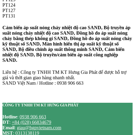
PT124
PT127
PT131
Cảm biến áp suất nóng chảy nhiệt độ cao SAND, Bộ truyền áp
suất nóng chảy nhiệt độ cao SAND, Đồng hồ đo áp suất nóng
chảy bằng thép không gỉ SAND, Đồng hồ đo áp suất nóng chảy
kỹ thuật số SAND, Màn hình hiển thị áp suất kỹ thuật số
SAND, Bộ điều chỉnh áp suất thông minh SAND, Cảm biến
nhiệt độ SAND, Bộ truyền/cảm biến áp suất công nghiệp
SAND.
Liên hệ : Công ty TNHH TM KT Hưng Gia Phát để được hỗ trợ
giá và thời gian giao hàng nhanh nhất.
SAND Việt Nam / Hotline : 0938 906 663
CÔNG TY TNHH TM KT HƯNG GIA PHÁT
Hotline
:
0938 906 663
ĐT
:
+84 (028) 66834679
Email
:
giau@hgpvietnam.com
MST
:
0313138119