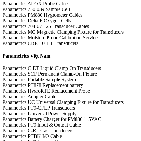
Panametrics ALOX Probe Cable
Panametrics 750-039 Sample Cell
Panametrics PM880 Hygrometer Cables
Panametrics Delta F Oxygen Cells
Panametrics 704-671-25 Transducer Cables
Panametrics MC Magnetic Clamping Fixture for Transducers
Panametrics Moisture Probe Calibration Service
Panametrics CRR-10-HT Transducers
Panametrics Việt Nam
Panametrics C-ET Liquid Clamp-On Transducers
Panametrics SCF Permanent Clamp-On Fixture
Panametrics Portable Sample System
Panametrics PT878 Replacement battery
Panametrics HygroRTE Replacement Probe
Panametrics Adapter Cable
Panametrics UC Universal Clamping Fixture for Transducers
Panametrics PT9-CFLP Transducers
Panametrics Universal Power Supply
Panametrics Battery Charger for PM880 115VAC
Panametrics PT9 Input & Output Cable
Panametrics C-RL Gas Transducers
Panametrics PTBK-I/O Cable