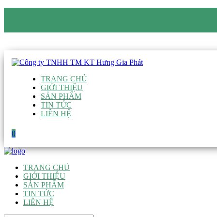
CÔNG TY TNHH TM KT HƯNG GIA PHÁT
Hotline
:
0938 906 663
Email
:
giau@hgpvietnam.com
TRANG CHỦ
GIỚI THIỆU
SẢN PHẨM
TIN TỨC
LIÊN HỆ
0
TRANG CHỦ
GIỚI THIỆU
SẢN PHẨM
TIN TỨC
LIÊN HỆ