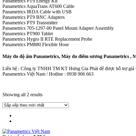
Panametrics PT9 Energy Kit
Panametrics AquaTrans AT600 Cable
Panametrics IRDA Cable with USB
Panametrics PT9 BNC Adapters
Panametrics PT9 Transmitter
Panametrics 705-1297-00 Panel Mount Adapter Assembly
Panametrics PT900 Tablet
Panametrics Hygro II RTE Replacement Probe
Panametrics PM880 Flexible Hose
Máy đo độ ẩm Panametrics, Máy đo điểm sương Panametrics , Má
Liên hệ : Công ty TNHH TM KT Hưng Gia Phát để được hỗ trợ giá và
Panametrics Việt Nam / Hotline : 0938 906 663
Showing all 2 results