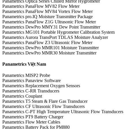
Panametrics Optica Series Chilled Mirror Hygrometer
Panametrics PanaFlow MV82 Flow Meter
Panametrics PanaFlow MV84 Vortex Flow Meter
Panametrics pro.IQ Moisture Transmitter Package
Panametrics PanaFlow Z1G Ultrasonic Flow Meter
Panametrics DewPro MMY31 Dew Point Transmitter
Panametrics MG101 Portable Hygrometer Calibration System
Panametrics Aurora TransPort TDLAS Moisture Analyzer
Panametrics PanaFlow Z3 Ultrasonic Flow Meter
Panametrics DewPro MMR101 Moisture Transmitter
Panametrics DewPro MMR30 Moisture Transmitter
Panametrics Việt Nam
Panametrics MISP2 Probe
Panametrics Panaview Software
Panametrics Replacement Oxygen Sensors
Panametrics C-RR Transducers
Panametrics Couplant
Panametrics T5 Steam & Flare Gas Transducer
Panametrics CF Ultrasonic Flow Transducers
Panametrics C-PT High Temperature Ultrasonic Flow Transducers
Panametrics PT9 Battery Charger
Panametrics Flow Meter Cables
Panametrics Battery Pack for PM880