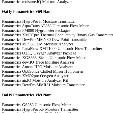
Panametrics moisture.IQ Moisture Analyzer
Đại lý Panametrics Việt Nam
Panametrics HygroPro II Moisture Transmitter
Panametrics AquaTrans AT868 Ultrasonic Flow Meter
Panametrics PM880 Hygrometer Packages
Panametrics XMTCpro Thermal Conductivity Binary Gas Transmitte
Panametrics DewPro MMY30 Dew Point Transmitter
Panametrics MTS6 OEM Moisture Analyzer
Panametrics PanaFlow XMT1000 Ultrasonic Flow Transmitter
Panametrics O2.IQ Oxygen Analyzer Package
Panametrics XGS868i Steam Ultrasonic Flow Meter
Panametrics dew.IQ Trace Moisture Analyzer
Panametrics Aurora H2O Moisture Analyzer
Panametrics OptiSonde Chilled Mirror Hygrometer
Panametrics XMO2pro Oxygen Analyzer
Panametrics air.IQ Moisture Analyzer Kit
Panametrics DewPro MMR31 Moisture Transmitter
Đại lý Panametrics Việt Nam
Panametrics GS868 Ultrasonic Flow Meter
Panametrics HygroPro XP Moisture Transmitter