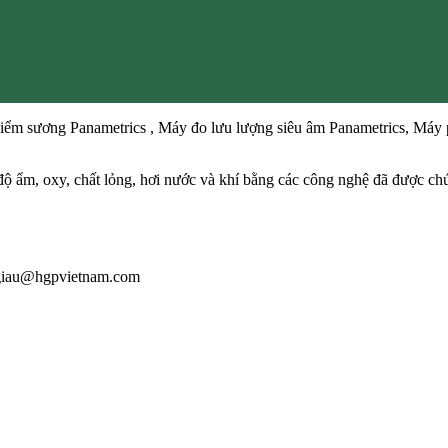
ểm sương Panametrics , Máy đo lưu lượng siêu âm Panametrics, Máy p
độ ẩm, oxy, chất lỏng, hơi nước và khí bằng các công nghệ đã được chứ
: giau@hgpvietnam.com