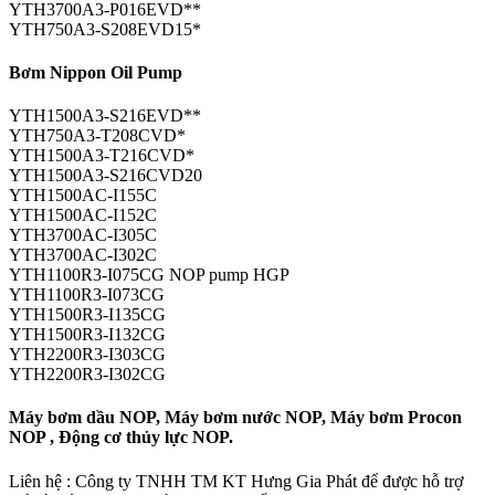
YTH3700A3-P016EVD**
YTH750A3-S208EVD15*
Bơm Nippon Oil Pump
YTH1500A3-S216EVD**
YTH750A3-T208CVD*
YTH1500A3-T216CVD*
YTH1500A3-S216CVD20
YTH1500AC-I155C
YTH1500AC-I152C
YTH3700AC-I305C
YTH3700AC-I302C
YTH1100R3-I075CG NOP pump HGP
YTH1100R3-I073CG
YTH1500R3-I135CG
YTH1500R3-I132CG
YTH2200R3-I303CG
YTH2200R3-I302CG
Máy bơm dầu NOP, Máy bơm nước NOP, Máy bơm Procon
NOP , Động cơ thủy lực NOP.
Liên hệ : Công ty TNHH TM KT Hưng Gia Phát để được hỗ trợ