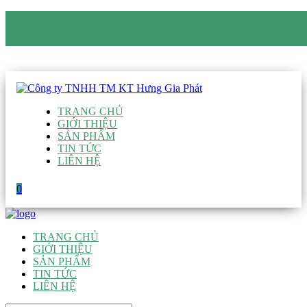
CÔNG TY TNHH TM KT HƯNG GIA PHÁT
Hotline
:
0938 906 663
Email
:
giau@hgpvietnam.com
TRANG CHỦ
GIỚI THIỆU
SẢN PHẨM
TIN TỨC
LIÊN HỆ
0
TRANG CHỦ
GIỚI THIỆU
SẢN PHẨM
TIN TỨC
LIÊN HỆ