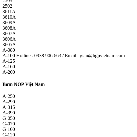
2503
2502
3611A
3610A
3609A
3608A
3607A
3606A
3605A
A-080
A-100 Hotline : 0938 906 663 / Email : giau@hgpvietnam.com
A-125
A-160
A-200
Bơm NOP Việt Nam
A-250
A-290
A-315
A-390
G-050
G-070
G-100
G-120