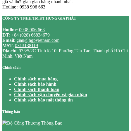
giá và thời gian giao hàng nhanh nhất.
Hotline : 0938 906 663
CÔNG TY TNHH TM KT HƯNG GIA PHÁT
Hotline
:
0938 906 663
ĐT
:
+84 (028) 66834679
Email
:
giau@hgpvietnam.com
MST
:
0313138119
Địa chỉ
: 933/5/2C Tỉnh lộ 10, Phường Tân Tạo, Thành phố Hồ Chí
Minh, Việt Nam.
Chính sách
Chính sách mua hàng
Chính sách bảo hành
Chính sách thanh toán
Chính sách vận chuyển và giao nhận
Chính sách bảo mật thông tin
Thông báo