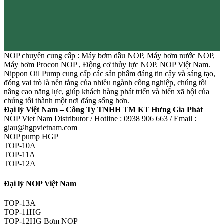
NOP chuyên cung cấp : Máy bơm dầu NOP, Máy bơm nước NOP,
Máy bơm Procon NOP , Động cơ thủy lực NOP. NOP Việt Nam.
Nippon Oil Pump cung cấp các sản phẩm đáng tin cậy và sáng tạo,
đóng vai trò là nền tảng của nhiều ngành công nghiệp, chúng tôi
nâng cao năng lực, giúp khách hàng phát triển và biến xã hội của
chúng tôi thành một nơi đáng sống hơn.
Đại lý Việt Nam – Công Ty TNHH TM KT Hưng Gia Phát
NOP Viet Nam Distributor / Hotline : 0938 906 663 / Email :
giau@hgpvietnam.com
NOP pump HGP
TOP-10A
TOP-11A
TOP-12A
Đại lý NOP Việt Nam
TOP-13A
TOP-11HG
TOP-12HG Bơm NOP