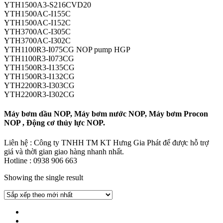
YTH1500A3-S216CVD20
YTH1500AC-I155C
YTH1500AC-I152C
YTH3700AC-I305C
YTH3700AC-I302C
YTH1100R3-I075CG NOP pump HGP
YTH1100R3-I073CG
YTH1500R3-I135CG
YTH1500R3-I132CG
YTH2200R3-I303CG
YTH2200R3-I302CG
Máy bơm dầu NOP, Máy bơm nước NOP, Máy bơm Procon
NOP , Động cơ thủy lực NOP.
Liên hệ : Công ty TNHH TM KT Hưng Gia Phát để được hỗ trợ
giá và thời gian giao hàng nhanh nhất.
Hotline : 0938 906 663
Showing the single result