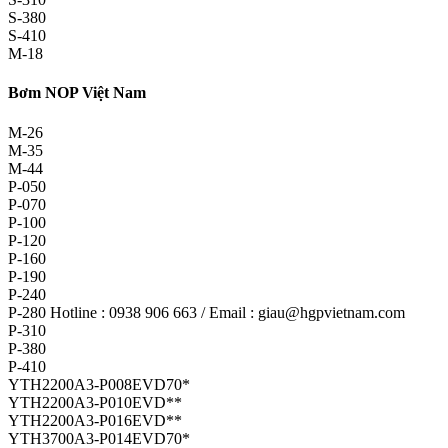
S-380
S-410
M-18
Bơm NOP Việt Nam
M-26
M-35
M-44
P-050
P-070
P-100
P-120
P-160
P-190
P-240
P-280 Hotline : 0938 906 663 / Email : giau@hgpvietnam.com
P-310
P-380
P-410
YTH2200A3-P008EVD70*
YTH2200A3-P010EVD**
YTH2200A3-P016EVD**
YTH3700A3-P014EVD70*