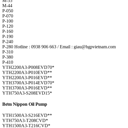
M-35
M-44
P-050
P-070
P-100
P-120
P-160
P-190
P-240
P-280 Hotline : 0938 906 663 / Email : giau@hgpvietnam.com
P-310
P-380
P-410
YTH2200A3-P008EVD70*
YTH2200A3-P010EVD**
YTH2200A3-P016EVD**
YTH3700A3-P014EVD70*
YTH3700A3-P016EVD**
YTH750A3-S208EVD15*
Bơm Nippon Oil Pump
YTH1500A3-S216EVD**
YTH750A3-T208CVD*
YTH1500A3-T216CVD*