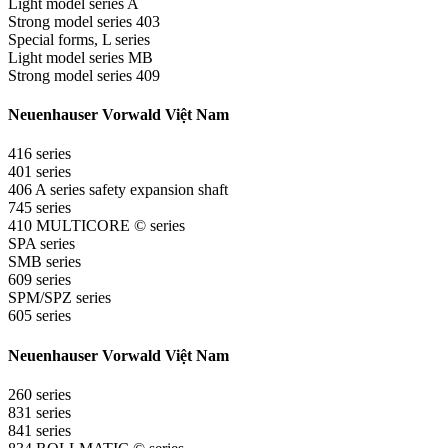
Light model series A
Strong model series 403
Special forms, L series
Light model series MB
Strong model series 409
Neuenhauser Vorwald Việt Nam
416 series
401 series
406 A series safety expansion shaft
745 series
410 MULTICORE © series
SPA series
SMB series
609 series
SPM/SPZ series
605 series
Neuenhauser Vorwald Việt Nam
260 series
831 series
841 series