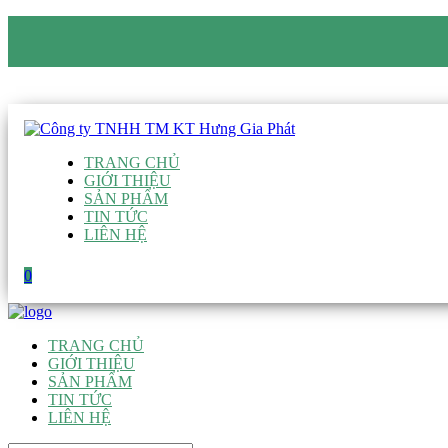
CÔNG TY TNHH TM KT HƯNG GIA PHÁT
Hotline
:
0938 906 663
Email
:
giau@hgpvietnam.com
TRANG CHỦ
GIỚI THIỆU
SẢN PHẨM
TIN TỨC
LIÊN HỆ
0
TRANG CHỦ
GIỚI THIỆU
SẢN PHẨM
TIN TỨC
LIÊN HỆ