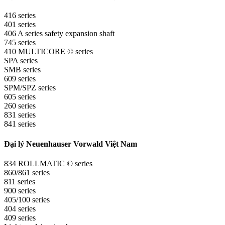
416 series
401 series
406 A series safety expansion shaft
745 series
410 MULTICORE © series
SPA series
SMB series
609 series
SPM/SPZ series
605 series
260 series
831 series
841 series
Đại lý Neuenhauser Vorwald Việt Nam
834 ROLLMATIC © series
860/861 series
811 series
900 series
405/100 series
404 series
409 series