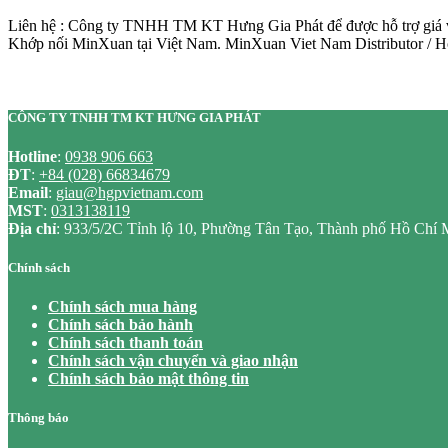
Liên hệ : Công ty TNHH TM KT Hưng Gia Phát để được hỗ trợ giá và
Khớp nối MinXuan tại Việt Nam. MinXuan Viet Nam Distributor / Ho
CÔNG TY TNHH TM KT HƯNG GIA PHÁT
Hotline
:
0938 906 663
ĐT
:
+84 (028) 66834679
Email
:
giau@hgpvietnam.com
MST
:
0313138119
Địa chỉ
: 933/5/2C Tỉnh lộ 10, Phường Tân Tạo, Thành phố Hồ Chí 
Chính sách
Chính sách mua hàng
Chính sách bảo hành
Chính sách thanh toán
Chính sách vận chuyển và giao nhận
Chính sách bảo mật thông tin
Thông báo