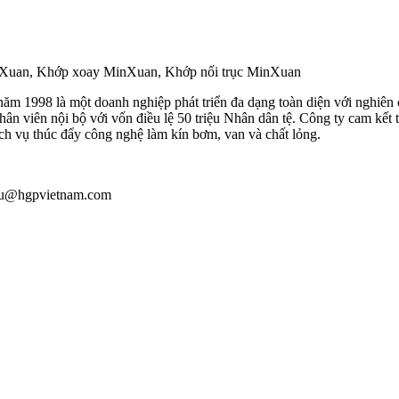
nXuan, Khớp xoay MinXuan, Khớp nối trục MinXuan
998 là một doanh nghiệp phát triển đa dạng toàn diện với nghiên cứ
ân viên nội bộ với vốn điều lệ 50 triệu Nhân dân tệ. Công ty cam kết t
ịch vụ thúc đẩy công nghệ làm kín bơm, van và chất lỏng.
giau@hgpvietnam.com