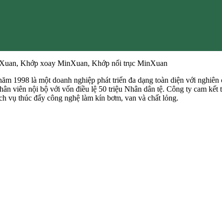
nXuan, Khớp xoay MinXuan, Khớp nối trục MinXuan
998 là một doanh nghiệp phát triển đa dạng toàn diện với nghiên cứ
ân viên nội bộ với vốn điều lệ 50 triệu Nhân dân tệ. Công ty cam kết t
ịch vụ thúc đẩy công nghệ làm kín bơm, van và chất lỏng.