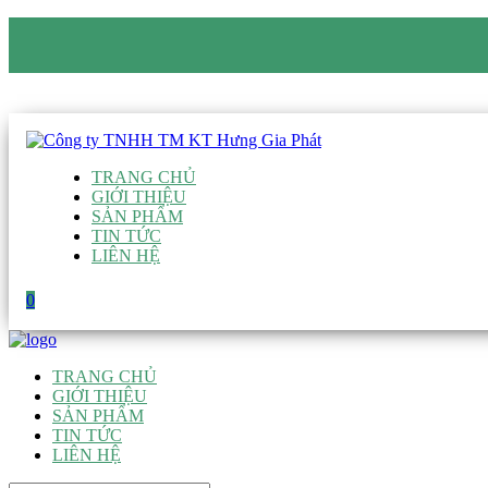
CÔNG TY TNHH TM KT HƯNG GIA PHÁT
Hotline
:
0938 906 663
Email
:
giau@hgpvietnam.com
TRANG CHỦ
GIỚI THIỆU
SẢN PHẨM
TIN TỨC
LIÊN HỆ
0
TRANG CHỦ
GIỚI THIỆU
SẢN PHẨM
TIN TỨC
LIÊN HỆ