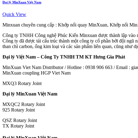
Đại lý MinXuan Việt Nam
Quick View
Minxuan chuyên cung cấp : Khớp nối quay MinXuan, Khớp nối Mi
Công ty TNHH Công nghệ Phúc Kiến Minxuan được thành lập vào năm 1
Công ty đã được tái cấu trúc thành một công ty cổ phần bởi đội ngũ nh
than chì carbon, ống kim loại và các sản phẩm liên quan, cũng như d
Đại lý Việt Nam – Công Ty TNHH TM KT Hưng Gia Phát
MinXuan Viet Nam Distributor / Hotline : 0938 906 663 / Email : 
MinXuan coupling HGP Viet Nam
MXQ3 Rotary Joint
Đại lý MinXuan Việt Nam
MXQC2 Rotary Joint
925 Rotary Joint
QSZ Rotary Joint
TX Rotary Joint
Đại lý MinXuan Việt Nam