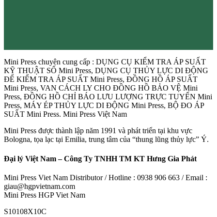
Mini Press chuyên cung cấp : DỤNG CỤ KIỂM TRA ÁP SUẤT
KỸ THUẬT SỐ Mini Press, DỤNG CỤ THỦY LỰC DI ĐỘNG
ĐỂ KIỂM TRA ÁP SUẤT Mini Press, ĐỒNG HỒ ÁP SUẤT
Mini Press, VAN CÁCH LY CHO ĐỒNG HỒ BẢO VỆ Mini
Press, ĐỒNG HỒ CHỈ BÁO LƯU LƯỢNG TRỰC TUYẾN Mini
Press, MÁY ÉP THỦY LỰC DI ĐỘNG Mini Press, BỘ ĐO ÁP
SUẤT Mini Press. Mini Press Việt Nam
Mini Press được thành lập năm 1991 và phát triển tại khu vực
Bologna, tọa lạc tại Emilia, trung tâm của “thung lũng thủy lực” Ý.
Đại lý Việt Nam – Công Ty TNHH TM KT Hưng Gia Phát
Mini Press Viet Nam Distributor / Hotline : 0938 906 663 / Email :
giau@hgpvietnam.com
Mini Press HGP Viet Nam
S10108X10C