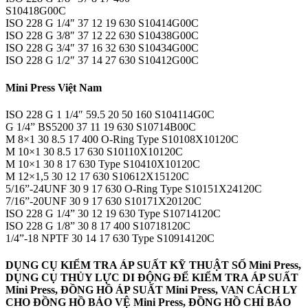
S10418G00C
ISO 228 G 1/4″ 37 12 19 630 S10414G00C
ISO 228 G 3/8″ 37 12 22 630 S10438G00C
ISO 228 G 3/4″ 37 16 32 630 S10434G00C
ISO 228 G 1/2″ 37 14 27 630 S10412G00C
Mini Press Việt Nam
ISO 228 G 1 1/4″ 59.5 20 50 160 S104114G0C
G 1/4” BS5200 37 11 19 630 S10714B00C
M 8×1 30 8.5 17 400 O-Ring Type S10108X10120C
M 10×1 30 8.5 17 630 S10110X10120C
M 10×1 30 8 17 630 Type S10410X10120C
M 12×1,5 30 12 17 630 S10612X15120C
5/16”-24UNF 30 9 17 630 O-Ring Type S10151X24120C
7/16”-20UNF 30 9 17 630 S10171X20120C
ISO 228 G 1/4” 30 12 19 630 Type S10714120C
ISO 228 G 1/8” 30 8 17 400 S10718120C
1/4”-18 NPTF 30 14 17 630 Type S10914120C
DỤNG CỤ KIỂM TRA ÁP SUẤT KỸ THUẬT SỐ Mini Press,
DỤNG CỤ THỦY LỰC DI ĐỘNG ĐỂ KIỂM TRA ÁP SUẤT
Mini Press, ĐỒNG HỒ ÁP SUẤT Mini Press, VAN CÁCH LY
CHO ĐỒNG HỒ BẢO VỆ Mini Press, ĐỒNG HỒ CHỈ BÁO