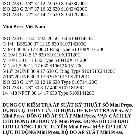
ISO 228 G 3/8″ 37 12 22 630 S10438G00C
ISO 228 G 3/4″ 37 16 32 630 S10434G00C
ISO 228 G 1/2″ 37 14 27 630 S10412G00C
Mini Press Việt Nam
ISO 228 G 1 1/4″ 59.5 20 50 160 S104114G0C
G 1/4” BS5200 37 11 19 630 S10714B00C
M 8×1 30 8.5 17 400 O-Ring Type S10108X10120C
M 10×1 30 8.5 17 630 S10110X10120C
M 10×1 30 8 17 630 Type S10410X10120C
M 12×1,5 30 12 17 630 S10612X15120C
5/16”-24UNF 30 9 17 630 O-Ring Type S10151X24120C
7/16”-20UNF 30 9 17 630 S10171X20120C
ISO 228 G 1/4” 30 12 19 630 Type S10714120C
ISO 228 G 1/8” 30 8 17 400 S10718120C
1/4”-18 NPTF 30 14 17 630 Type S10914120C
DỤNG CỤ KIỂM TRA ÁP SUẤT KỸ THUẬT SỐ Mini Press,
DỤNG CỤ THỦY LỰC DI ĐỘNG ĐỂ KIỂM TRA ÁP SUẤT
Mini Press, ĐỒNG HỒ ÁP SUẤT Mini Press, VAN CÁCH LY
CHO ĐỒNG HỒ BẢO VỆ Mini Press, ĐỒNG HỒ CHỈ BÁO
LƯU LƯỢNG TRỰC TUYẾN Mini Press, MÁY ÉP THỦY
LỰC DI ĐỘNG Mini Press, BỘ ĐO ÁP SUẤT Mini Press.