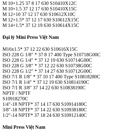
M 10×1.25 37 8 17 630 S10410X12C
M 10×1.5 37 12 17 630 S10410X15C
M 12×10 37 12 17 630 S10612X10C
M 12×1.5* 37 12 17 630 S10612X15C
M 14×1.5* 37 12 19 630 S10614X15C
Đại lý Mini Press Việt Nam
M16x1.5* 37 12 22 630 S10616X15C
ISO 228 G 1/8″ * 37 8 17 400 Type S10718G00C
ISO 228 G 1/4″ * 37 12 19 630 S10714G00C
ISO 228 G 3/8″ * 37 12 22 630 S10738G00C
ISO 228 G 1/2″ * 37 14 27 630 S10712G00C
ISO 7/1 R 1/8″ * 37 10 17 400 Type S10818280C
ISO 7/1 R 1/4″ * 37 12 19 630 S10814190C
ISO 7/1 R 3/8″ 37 14 22 630 S10838190C
NPTF / NPTF
S10918270C
1/4″-18 NPTF* 37 14 17 630 S10914180C
3/8″-18 NPTF* 37 14 22 630 S10938180C
1/2″-14 NPTF* 37 18 24 630 S10912140C
Mini Press Việt Nam