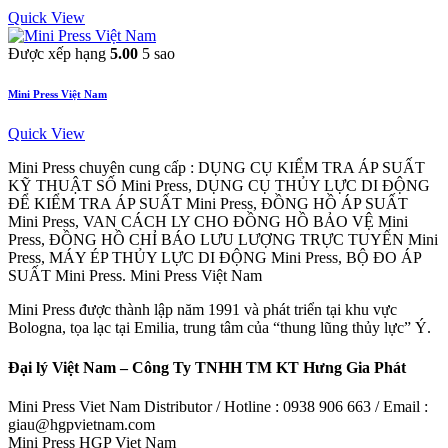
Quick View
Được xếp hạng
5.00
5 sao
Mini Press Việt Nam
Quick View
Mini Press chuyên cung cấp : DỤNG CỤ KIỂM TRA ÁP SUẤT
KỸ THUẬT SỐ Mini Press, DỤNG CỤ THỦY LỰC DI ĐỘNG
ĐỂ KIỂM TRA ÁP SUẤT Mini Press, ĐỒNG HỒ ÁP SUẤT
Mini Press, VAN CÁCH LY CHO ĐỒNG HỒ BẢO VỆ Mini
Press, ĐỒNG HỒ CHỈ BÁO LƯU LƯỢNG TRỰC TUYẾN Mini
Press, MÁY ÉP THỦY LỰC DI ĐỘNG Mini Press, BỘ ĐO ÁP
SUẤT Mini Press. Mini Press Việt Nam
Mini Press được thành lập năm 1991 và phát triển tại khu vực
Bologna, tọa lạc tại Emilia, trung tâm của “thung lũng thủy lực” Ý.
Đại lý Việt Nam – Công Ty TNHH TM KT Hưng Gia Phát
Mini Press Viet Nam Distributor / Hotline : 0938 906 663 / Email :
giau@hgpvietnam.com
Mini Press HGP Viet Nam