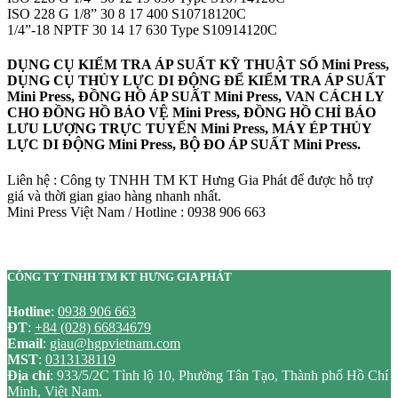
ISO 228 G 1/8” 30 8 17 400 S10718120C
1/4”-18 NPTF 30 14 17 630 Type S10914120C
DỤNG CỤ KIỂM TRA ÁP SUẤT KỸ THUẬT SỐ Mini Press,
DỤNG CỤ THỦY LỰC DI ĐỘNG ĐỂ KIỂM TRA ÁP SUẤT
Mini Press, ĐỒNG HỒ ÁP SUẤT Mini Press, VAN CÁCH LY
CHO ĐỒNG HỒ BẢO VỆ Mini Press, ĐỒNG HỒ CHỈ BÁO
LƯU LƯỢNG TRỰC TUYẾN Mini Press, MÁY ÉP THỦY
LỰC DI ĐỘNG Mini Press, BỘ ĐO ÁP SUẤT Mini Press.
Liên hệ : Công ty TNHH TM KT Hưng Gia Phát để được hỗ trợ
giá và thời gian giao hàng nhanh nhất.
Mini Press Việt Nam / Hotline : 0938 906 663
CÔNG TY TNHH TM KT HƯNG GIA PHÁT
Hotline
:
0938 906 663
ĐT
:
+84 (028) 66834679
Email
:
giau@hgpvietnam.com
MST
:
0313138119
Địa chỉ
: 933/5/2C Tỉnh lộ 10, Phường Tân Tạo, Thành phố Hồ Chí
Minh, Việt Nam.