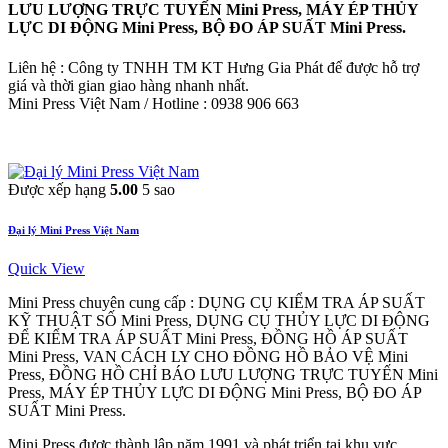
LƯU LƯỢNG TRỰC TUYẾN Mini Press, MÁY ÉP THỦY
LỰC DI ĐỘNG Mini Press, BỘ ĐO ÁP SUẤT Mini Press.
Liên hệ : Công ty TNHH TM KT Hưng Gia Phát để được hỗ trợ
giá và thời gian giao hàng nhanh nhất.
Mini Press Việt Nam / Hotline : 0938 906 663
Được xếp hạng
5.00
5 sao
Đại lý Mini Press Việt Nam
Quick View
Mini Press chuyên cung cấp : DỤNG CỤ KIỂM TRA ÁP SUẤT
KỸ THUẬT SỐ Mini Press, DỤNG CỤ THỦY LỰC DI ĐỘNG
ĐỂ KIỂM TRA ÁP SUẤT Mini Press, ĐỒNG HỒ ÁP SUẤT
Mini Press, VAN CÁCH LY CHO ĐỒNG HỒ BẢO VỆ Mini
Press, ĐỒNG HỒ CHỈ BÁO LƯU LƯỢNG TRỰC TUYẾN Mini
Press, MÁY ÉP THỦY LỰC DI ĐỘNG Mini Press, BỘ ĐO ÁP
SUẤT Mini Press.
Mini Press được thành lập năm 1991 và phát triển tại khu vực