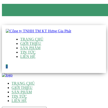
CÔNG TY TNHH TM KT HƯNG GIA PHÁT
Hotline
:
0938 906 663
Email
:
giau@hgpvietnam.com
TRANG CHỦ
GIỚI THIỆU
SẢN PHẨM
TIN TỨC
LIÊN HỆ
0
TRANG CHỦ
GIỚI THIỆU
SẢN PHẨM
TIN TỨC
LIÊN HỆ