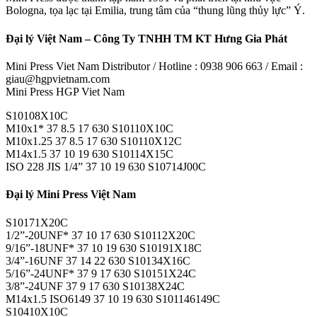
Bologna, tọa lạc tại Emilia, trung tâm của “thung lũng thủy lực” Ý.
Đại lý Việt Nam – Công Ty TNHH TM KT Hưng Gia Phát
Mini Press Viet Nam Distributor / Hotline : 0938 906 663 / Email :
giau@hgpvietnam.com
Mini Press HGP Viet Nam
S10108X10C
M10x1* 37 8.5 17 630 S10110X10C
M10x1.25 37 8.5 17 630 S10110X12C
M14x1.5 37 10 19 630 S10114X15C
ISO 228 JIS 1/4” 37 10 19 630 S10714J00C
Đại lý Mini Press Việt Nam
S10171X20C
1/2”-20UNF* 37 10 17 630 S10112X20C
9/16”-18UNF* 37 10 19 630 S10191X18C
3/4”-16UNF 37 14 22 630 S10134X16C
5/16”-24UNF* 37 9 17 630 S10151X24C
3/8”-24UNF 37 9 17 630 S10138X24C
M14x1.5 ISO6149 37 10 19 630 S101146149C
S10410X10C