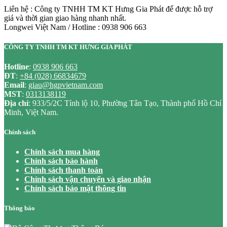
Liên hệ : Công ty TNHH TM KT Hưng Gia Phát để được hỗ trợ
giá và thời gian giao hàng nhanh nhất.
Longwei Việt Nam / Hotline : 0938 906 663
CÔNG TY TNHH TM KT HƯNG GIA PHÁT
Hotline
:
0938 906 663
ĐT
:
+84 (028) 66834679
Email
:
giau@hgpvietnam.com
MST
:
0313138119
Địa chỉ
: 933/5/2C Tỉnh lộ 10, Phường Tân Tạo, Thành phố Hồ Chí
Minh, Việt Nam.
Chính sách
Chính sách mua hàng
Chính sách bảo hành
Chính sách thanh toán
Chính sách vận chuyển và giao nhận
Chính sách bảo mật thông tin
Thông báo