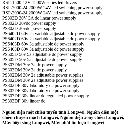
RSP-1500-12V 1500W series led drivers
RSP-2000-24 2000W 24V led switching power supply
RSP-2000-24 2000W 24V led switching power supply
PS303D 30V 3A dc linear power supply
PS302D 30vdc power supply
PS302D 30vdc power supply
PS6402D 60v 2a variable adjustable dc power supply
PS6402D 60v 2a variable adjustable dc power supply
PS6403D 60v 3a adjustable dc power supply
PS6403D 60v 3a adjustable dc power supply
PS505D 50v 5a adjustable dc power supply
PS505D 50v 5a adjustable dc power supply
PS303DM 30v 3a dc power supply
PS303DM 30v 3a dc power supply
PS302DM 30v 2a adjustable power supplies
PS302DM 30v 2a adjustable power supplies
PS302DF 30v laboratory dc power supply
PS302DF 30v laboratory dc power supply
PS303DF 30v linear dc regulated power supply
PS303DF 30v linear dc
Nguồn điện một chiều tuyến tính Longwei, Nguồn điện một
chiều chuyển mạch Longwei, Nguồn điện xoay chiều Longwei,
Máy hiện sóng Longwei, Máy phát tín hiệu Longwei