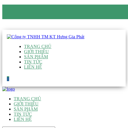
CÔNG TY TNHH TM KT HƯNG GIA PHÁT
Hotline
:
0938 906 663
Email
:
giau@hgpvietnam.com
TRANG CHỦ
GIỚI THIỆU
SẢN PHẨM
TIN TỨC
LIÊN HỆ
0
TRANG CHỦ
GIỚI THIỆU
SẢN PHẨM
TIN TỨC
LIÊN HỆ