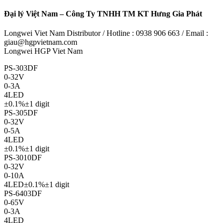
Đại lý Việt Nam – Công Ty TNHH TM KT Hưng Gia Phát
Longwei Viet Nam Distributor / Hotline : 0938 906 663 / Email :
giau@hgpvietnam.com
Longwei HGP Viet Nam
PS-303DF
0-32V
0-3A
4LED
±0.1%±1 digit
PS-305DF
0-32V
0-5A
4LED
±0.1%±1 digit
PS-3010DF
0-32V
0-10A
4LED±0.1%±1 digit
PS-6403DF
0-65V
0-3A
4LED