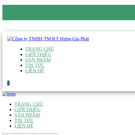
CÔNG TY TNHH TM KT HƯNG GIA PHÁT
Hotline
:
0938 906 663
Email
:
giau@hgpvietnam.com
TRANG CHỦ
GIỚI THIỆU
SẢN PHẨM
TIN TỨC
LIÊN HỆ
0
TRANG CHỦ
GIỚI THIỆU
SẢN PHẨM
TIN TỨC
LIÊN HỆ