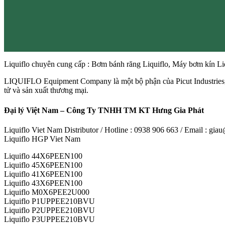
Liquiflo chuyên cung cấp : Bơm bánh răng Liquiflo, Máy bơm kín Liq
LIQUIFLO Equipment Company là một bộ phận của Picut Industries, m
tử và sản xuất thương mại.
Đại lý Việt Nam – Công Ty TNHH TM KT Hưng Gia Phát
Liquiflo Viet Nam Distributor / Hotline : 0938 906 663 / Email : g
Liquiflo HGP Viet Nam
Liquiflo 44X6PEEN100
Liquiflo 45X6PEEN100
Liquiflo 41X6PEEN100
Liquiflo 43X6PEEN100
Liquiflo M0X6PEE2U000
Liquiflo P1UPPEE210BVU
Liquiflo P2UPPEE210BVU
Liquiflo P3UPPEE210BVU