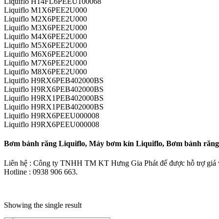
Liquiflo H14FL6PEEU100068
Liquiflo M1X6PEE2U000
Liquiflo M2X6PEE2U000
Liquiflo M3X6PEE2U000
Liquiflo M4X6PEE2U000
Liquiflo M5X6PEE2U000
Liquiflo M6X6PEE2U000
Liquiflo M7X6PEE2U000
Liquiflo M8X6PEE2U000
Liquiflo H9RX6PEB402000BS
Liquiflo H9RX6PEB402000BS
Liquiflo H9RX1PEB402000BS
Liquiflo H9RX1PEB402000BS
Liquiflo H9RX6PEEU000008
Liquiflo H9RX6PEEU000008
Bơm bánh răng Liquiflo, Máy bơm kín Liquiflo, Bơm bánh răng á
Liên hệ : Công ty TNHH TM KT Hưng Gia Phát để được hỗ trợ giá và
Hotline : 0938 906 663.
Showing the single result