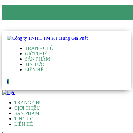
CÔNG TY TNHH TM KT HƯNG GIA PHÁT
Hotline
:
0938 906 663
Email
:
giau@hgpvietnam.com
TRANG CHỦ
GIỚI THIỆU
SẢN PHẨM
TIN TỨC
LIÊN HỆ
0
TRANG CHỦ
GIỚI THIỆU
SẢN PHẨM
TIN TỨC
LIÊN HỆ