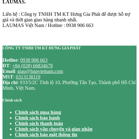
LAUMAS.
Liên hệ : Công ty TNHH TM KT Hưng Gia Phát để được hỗ trợ
giá và thời gian giao hàng nhanh nhất.
LAUMAS Việt Nam / Hotline : 0938 906 663
CÔNG TY TNHH TM KT HƯNG GIA PHÁT
Hotline
:
0938 906 663
ĐT
:
+84 (028) 66834679
Email
:
giau@hgpvietnam.com
MST
:
0313138119
Địa chỉ
: 933/5/2C Tỉnh lộ 10, Phường Tân Tạo, Thành phố Hồ Chí
Minh, Việt Nam.
Chính sách
Chính sách mua hàng
Chính sách bảo hành
Chính sách thanh toán
Chính sách vận chuyển và giao nhận
Chính sách bảo mật thông tin