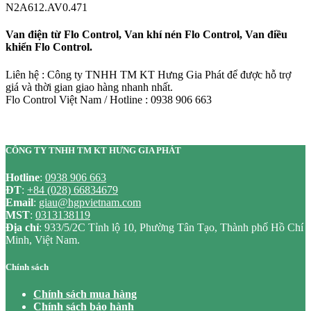
N2A612.AV0.471
Van điện từ Flo Control, Van khí nén Flo Control, Van điều
khiển Flo Control.
Liên hệ : Công ty TNHH TM KT Hưng Gia Phát để được hỗ trợ
giá và thời gian giao hàng nhanh nhất.
Flo Control Việt Nam / Hotline : 0938 906 663
CÔNG TY TNHH TM KT HƯNG GIA PHÁT
Hotline
:
0938 906 663
ĐT
:
+84 (028) 66834679
Email
:
giau@hgpvietnam.com
MST
:
0313138119
Địa chỉ
: 933/5/2C Tỉnh lộ 10, Phường Tân Tạo, Thành phố Hồ Chí
Minh, Việt Nam.
Chính sách
Chính sách mua hàng
Chính sách bảo hành