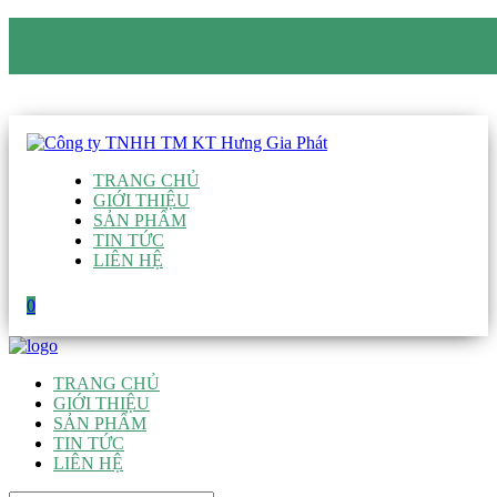
CÔNG TY TNHH TM KT HƯNG GIA PHÁT
Hotline
:
0938 906 663
Email
:
giau@hgpvietnam.com
TRANG CHỦ
GIỚI THIỆU
SẢN PHẨM
TIN TỨC
LIÊN HỆ
0
TRANG CHỦ
GIỚI THIỆU
SẢN PHẨM
TIN TỨC
LIÊN HỆ