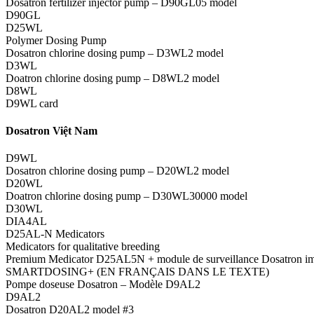
Dosatron fertilizer injector pump – D90GL05 model
D90GL
D25WL
Polymer Dosing Pump
Dosatron chlorine dosing pump – D3WL2 model
D3WL
Doatron chlorine dosing pump – D8WL2 model
D8WL
D9WL card
Dosatron Việt Nam
D9WL
Dosatron chlorine dosing pump – D20WL2 model
D20WL
Doatron chlorine dosing pump – D30WL30000 model
D30WL
DIA4AL
D25AL-N Medicators
Medicators for qualitative breeding
Premium Medicator D25AL5N + module de surveillance Dosatron i
SMARTDOSING+ (EN FRANÇAIS DANS LE TEXTE)
Pompe doseuse Dosatron – Modèle D9AL2
D9AL2
Dosatron D20AL2 model #3