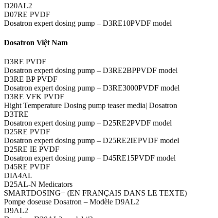
D20AL2
D07RE PVDF
Dosatron expert dosing pump – D3RE10PVDF model
Dosatron Việt Nam
D3RE PVDF
Dosatron expert dosing pump – D3RE2BPPVDF model
D3RE BP PVDF
Dosatron expert dosing pump – D3RE3000PVDF model
D3RE VFK PVDF
Hight Temperature Dosing pump teaser media| Dosatron
D3TRE
Dosatron expert dosing pump – D25RE2PVDF model
D25RE PVDF
Dosatron expert dosing pump – D25RE2IEPVDF model
D25RE IE PVDF
Dosatron expert dosing pump – D45RE15PVDF model
D45RE PVDF
DIA4AL
D25AL-N Medicators
SMARTDOSING+ (EN FRANÇAIS DANS LE TEXTE)
Pompe doseuse Dosatron – Modèle D9AL2
D9AL2