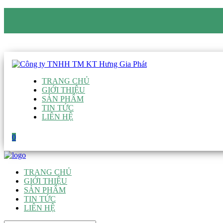
CÔNG TY TNHH TM KT HƯNG GIA PHÁT
Hotline
:
0938 906 663
Email
:
giau@hgpvietnam.com
TRANG CHỦ
GIỚI THIỆU
SẢN PHẨM
TIN TỨC
LIÊN HỆ
0
TRANG CHỦ
GIỚI THIỆU
SẢN PHẨM
TIN TỨC
LIÊN HỆ