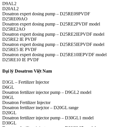
D9AL2
D20AL2
Dosatron expert dosing pump – D25RE09PVDF
D25RE09AO
Dosatron expert dosing pump – D25RE2PVDF model
D25RE2AO
Dosatron expert dosing pump – D25RE2IEPVDF model
D25RE2 IE PVDF
Dosatron expert dosing pump – D25RE5IEPVDF model
D25RE5 IE PVDF
Dosatron expert dosing pump – D25RE10IEPVDF model
D25RE10 IE PVDF
Đại lý Dosatron Việt Nam
D3GL – Fertilizer Injector
D6GL
Dosatron fertilizer injector pump – D9GL2 model
D9GL
Dosatron Fertilizer Injector
Dosatron fertilizer inejctor – D20GL range
D20GL
Dosatron fertilizer injector pump – D30GL1 model
D30GL